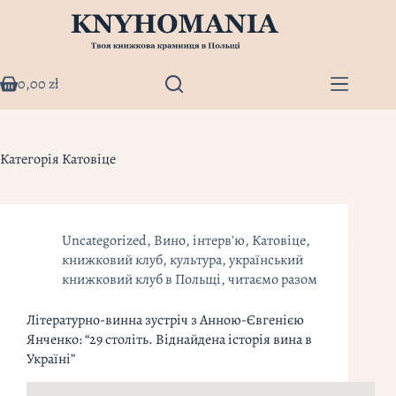
Перейти
до
вмісту
0,00
zł
Кошик
Категорія
Катовіце
Uncategorized
,
Вино
,
інтерв'ю
,
Катовіце
,
книжковий клуб
,
культура
,
український
книжковий клуб в Польщі
,
читаємо разом
Літературно-винна зустріч з Анною-Євгенією
Янченко: “29 століть. Віднайдена історія вина в
Україні”