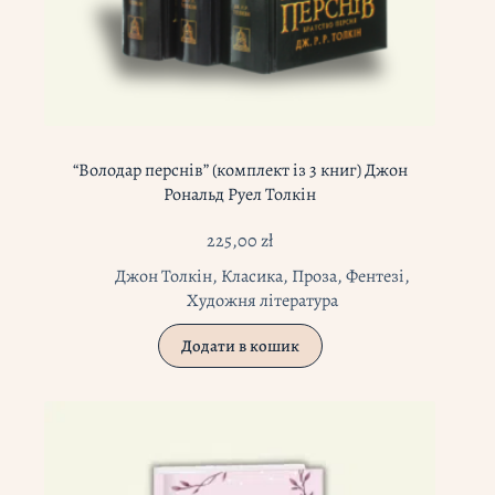
“Володар перснів” (комплект із 3 книг) Джон
Рональд Руел Толкін
225,00
zł
Джон Толкін
,
Класика
,
Проза
,
Фентезі
,
Художня література
Додати в кошик