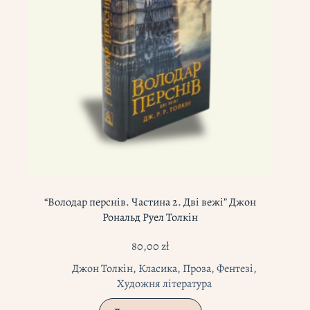
“Володар перснів. Частина 2. Дві вежі” Джон
Рональд Руел Толкін
80,00
zł
Джон Толкін
,
Класика
,
Проза
,
Фентезі
,
Художня література