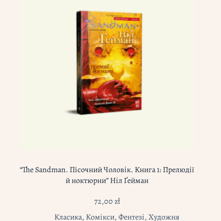
“The Sandman. Пісочний Чоловік. Книга 1: Прелюдії
й ноктюрни” Ніл Ґейман
72,00
zł
Класика
,
Комікси
,
Фентезі
,
Художня