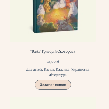
“Bajki” Григорій Сковорода
52,00
zł
Для дітей
,
Казки
,
Класика
,
Українська
література
Додати в кошик