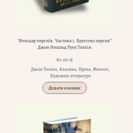
“Володар перснів. Частина 1. Братство персня”
Джон Рональд Руел Толкін
80,00
zł
Джон Толкін
,
Класика
,
Проза
,
Фентезі
,
Художня література
Додати в кошик