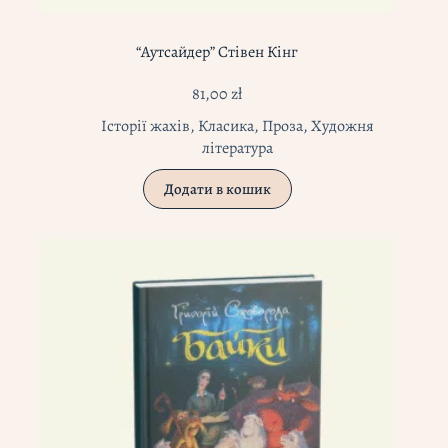
“Аутсайдер” Стівен Кінг
81,00
zł
Історії жахів
,
Класика
,
Проза
,
Художня
література
Додати в кошик