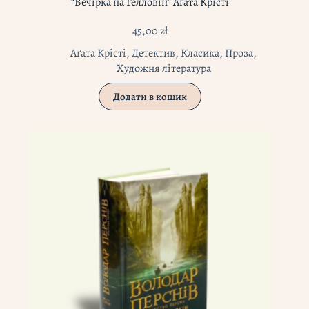
“Вечірка на Гелловін” Аґата Крісті
45,00
zł
Аґата Крісті
,
Детектив
,
Класика
,
Проза
,
Художня література
Додати в кошик