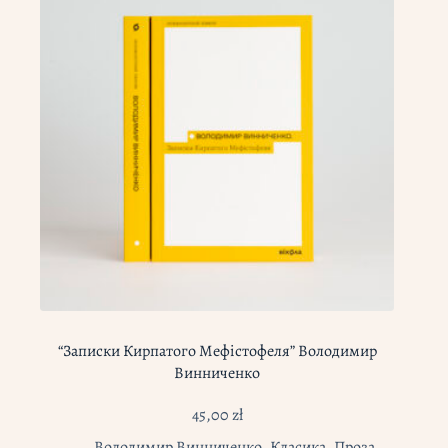
“Записки Кирпатого Мефістофеля” Володимир
Винниченко
45,00
zł
Володимир Винниченко
,
Класика
,
Проза
,