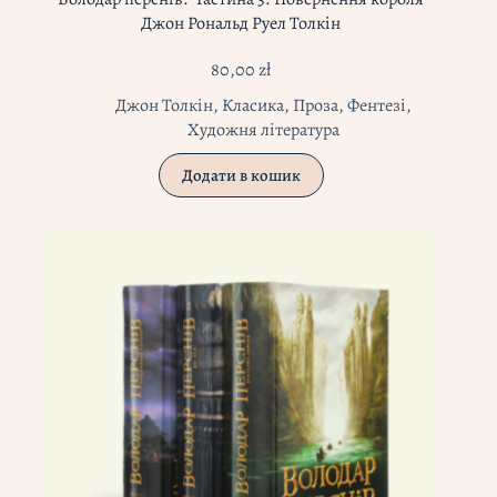
Джон Рональд Руел Толкін
80,00
zł
Джон Толкін
,
Класика
,
Проза
,
Фентезі
,
Художня література
Додати в кошик