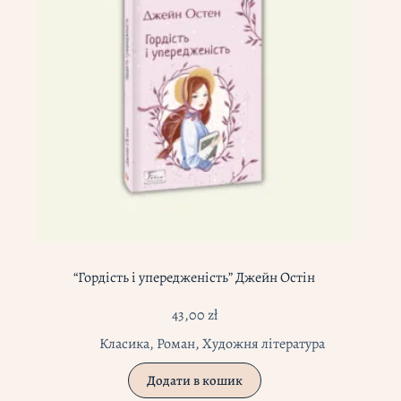
“Гордість і упередженість” Джейн Остін
43,00
zł
Класика
,
Роман
,
Художня література
Додати в кошик