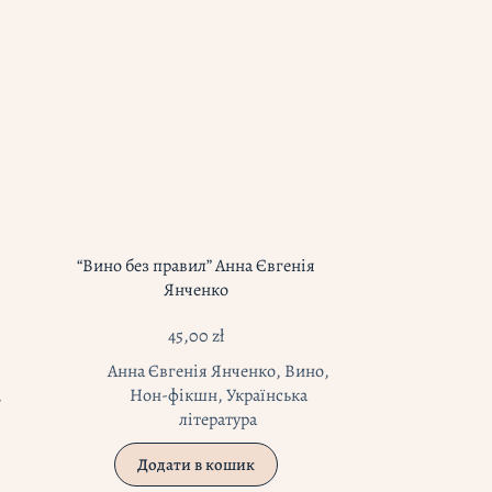
“Вино без правил” Анна Євгенія
Янченко
45,00
zł
Анна Євгенія Янченко
,
Вино
,
,
Нон-фікшн
,
Українська
література
Додати в кошик