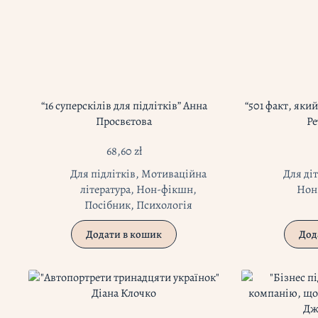
“16 суперскілів для підлітків” Анна
“501 факт, який
Просвєтова
Ре
68,60
zł
Для підлітків
,
Мотиваційна
Для ді
література
,
Нон-фікшн
,
Нон
Посібник
,
Психологія
Додати в кошик
Дод