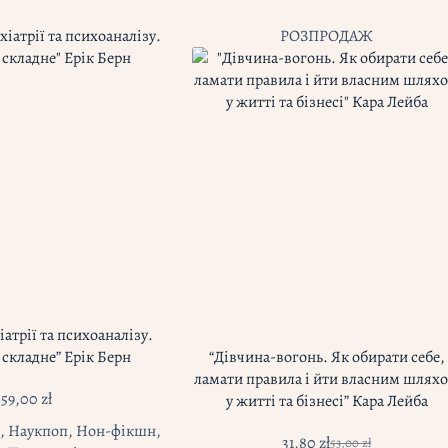
РОЗПРОДАЖ
іатрії та психоаналізу.
 складне” Ерік Берн
“Дівчина-вогонь. Як обирати себе,
ламати правила і йти власним шлях
59,00
zł
у житті та бізнесі” Кара Лейба
,
Наукпоп
,
Нон-фікшн
,
31,80
zł
53,00
zł