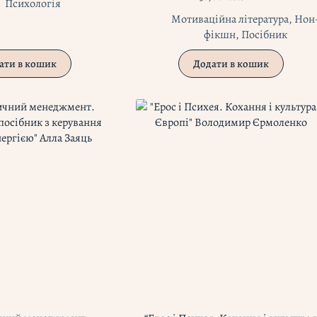
Оригінальна
Поточна
Психологія
ціна:
ціна:
Мотиваційна література
,
Нон
53,00 zł.
31,80 zł.
фікшн
,
Посібник
ати в кошик
Додати в кошик