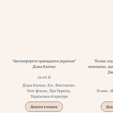
“Автопортрети тринадцяти українок”
“Бізнес пі
Діана Клочко
компанію, що
Дж
39,00
zł
Діана Клочко
,
Есе
,
Мистецтво
,
Нон-фікшн
,
Про Україну
,
Бізнес
,
М
Українська література
Додати в кошик
Дод