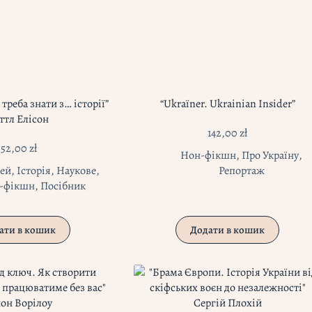
 треба знати з… історії”
“Ukraїner. Ukrainian Insider”
ттл Елісон
142,00
zł
52,00
zł
Нон-фікшн
,
Про Україну
,
тей
,
Історія
,
Наукове
,
Репортаж
-фікшн
,
Посібник
ати в кошик
Додати в кошик