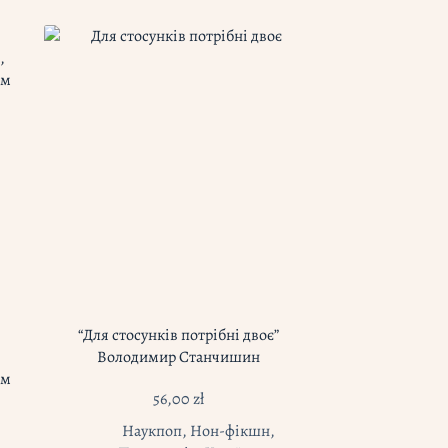
“Для стосунків потрібні двоє”
Володимир Станчишин
ом
56,00
zł
Наукпоп
,
Нон-фікшн
,