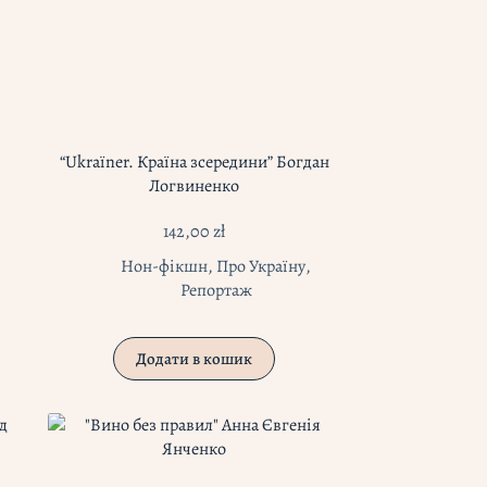
“Ukraїner. Країна зсередини” Богдан
Логвиненко
142,00
zł
Нон-фікшн
,
Про Україну
,
Репортаж
Додати в кошик