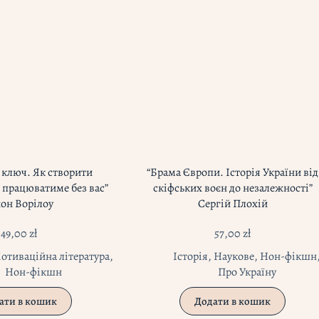
д ключ. Як створити
“Брама Європи. Історія України від
 працюватиме без вас”
скіфських воєн до незалежності”
он Ворілоу
Сергій Плохій
49,00
zł
57,00
zł
отиваційна література
,
Історія
,
Наукове
,
Нон-фікшн
Нон-фікшн
Про Україну
ати в кошик
Додати в кошик