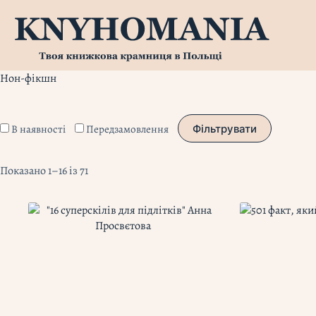
Перейти
до
вмісту
Нон-фікшн
В наявності
Передзамовлення
Фільтрувати
Показано 1–16 із 71