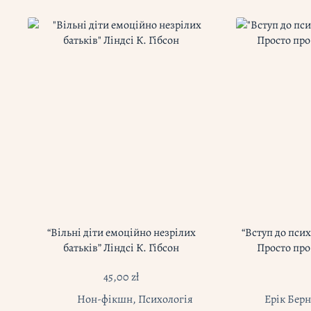
“Вільні діти емоційно незрілих
“Вступ до псих
батьків” Ліндсі К. Гібсон
Просто про
45,00
zł
Нон-фікшн
,
Психологія
Ерік Берн