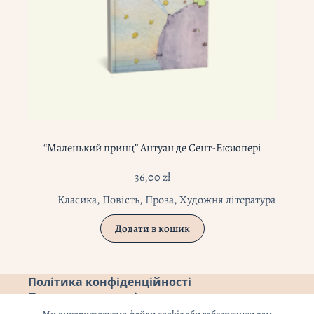
“Маленький принц” Антуан де Сент-Екзюпері
36,00
zł
Класика
,
Повість
,
Проза
,
Художня література
Додати в кошик
Політика конфіденційності
Повернення коштів