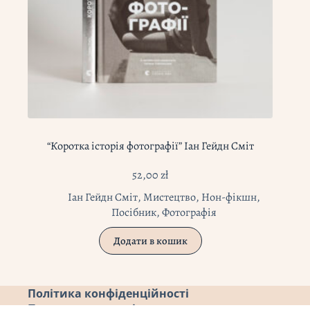
“Коротка історія фотографії” Іан Гейдн Сміт
52,00
zł
Іан Гейдн Сміт
,
Мистецтво
,
Нон-фікшн
,
Посібник
,
Фотографія
Додати в кошик
Політика конфіденційності
Повернення коштів