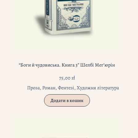
“Боги й чудовиська. Книга 3” Шелбі Мег’юрін
75,00
zł
Проза
,
Роман
,
Фентезі
,
Художня література
Додати в кошик