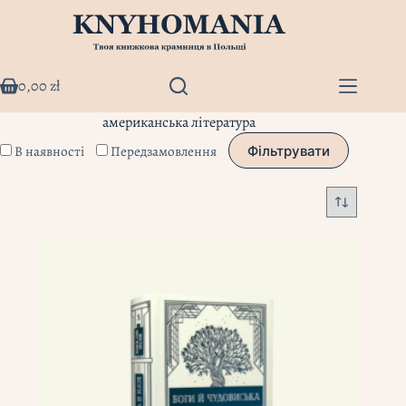
Перейти
до
вмісту
0,00
zł
Кошик
американська література
В наявності
Передзамовлення
Фільтрувати