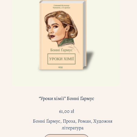
“Уроки хімії” Бонні Ґармус
61,00
zł
Бонні Ґармус
,
Проза
,
Роман
,
Художня
література