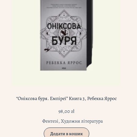
“Оніксова буря. Емпіреї” Книга 3, Ребекка Яррос
98,00
zł
Фентезі
,
Художня література
Додати в кошик