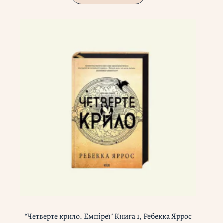
“Четверте крило. Емпіреї” Книга 1, Ребекка Яррос