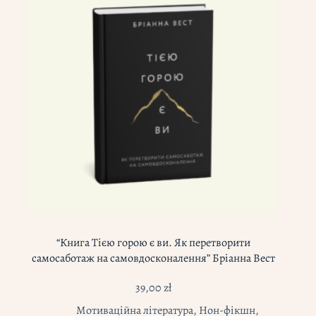
“Книга Тією горою є ви. Як перетворити
самосаботаж на самовдосконалення” Бріанна Вест
39,00
zł
Мотиваційна література
,
Нон-фікшн
,