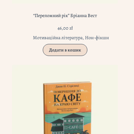
“Переломний рік” Бріанна Вест
46,00
zł
Мотиваційна література
,
Нон-фікшн
Додати в кошик