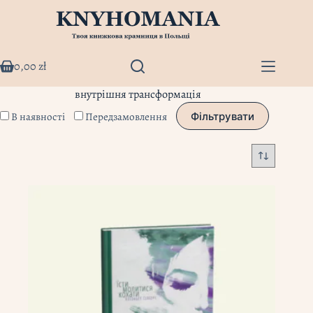
Перейти
до
вмісту
0,00
zł
Кошик
внутрішня трансформація
В наявності
Передзамовлення
Фільтрувати