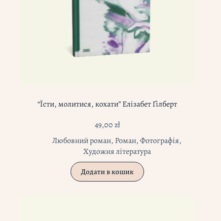
“Їсти, молитися, кохати” Елізабет Ґілберт
49,00
zł
Любовний роман
,
Роман
,
Фотографія
,
Художня література
Додати в кошик