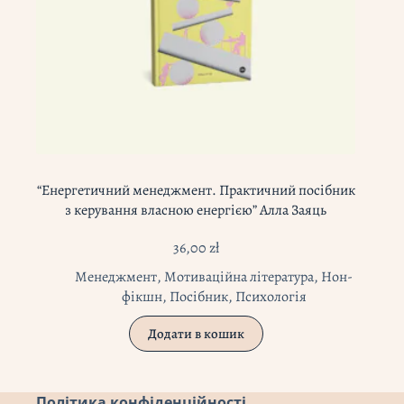
“Енергетичний менеджмент. Практичний посібник
з керування власною енергією” Алла Заяць
36,00
zł
Менеджмент
,
Мотиваційна література
,
Нон-
фікшн
,
Посібник
,
Психологія
Додати в кошик
Політика конфіденційності