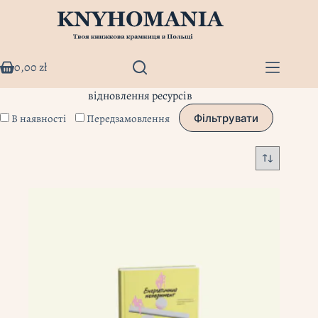
Перейти
до
вмісту
0,00
zł
Кошик
відновлення ресурсів
В наявності
Передзамовлення
Фільтрувати