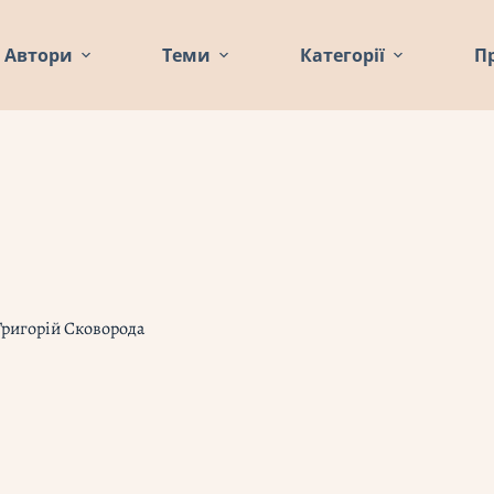
Автори
Теми
Категорії
П