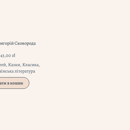
ригорій Сковорода
43,00
zł
тей
,
Казки
,
Класика
,
аїнська література
ати в кошик