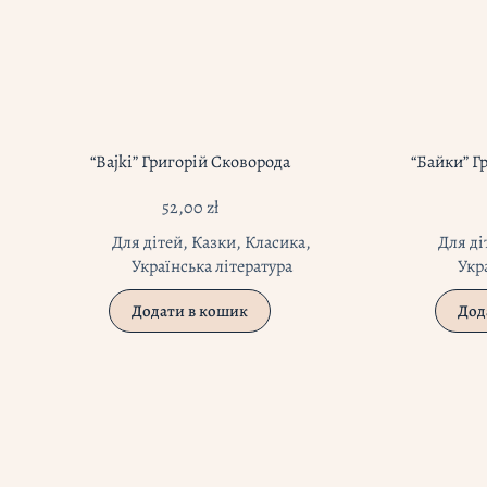
“Bajki” Григорій Сковорода
“Байки” Г
52,00
zł
Для дітей
,
Казки
,
Класика
,
Для ді
Українська література
Укр
Додати в кошик
Дод