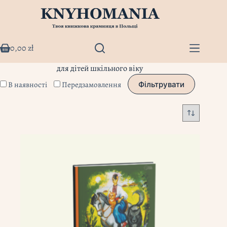
Перейти
до
вмісту
0,00
zł
Кошик
для дітей шкільного віку
В наявності
Передзамовлення
Фільтрувати