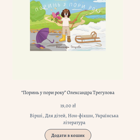
“Поринь у пори року” Олександра Трегулова
19,00
zł
Вірші
,
Для дітей
,
Нон-фікшн
,
Українська
література
Додати в кошик