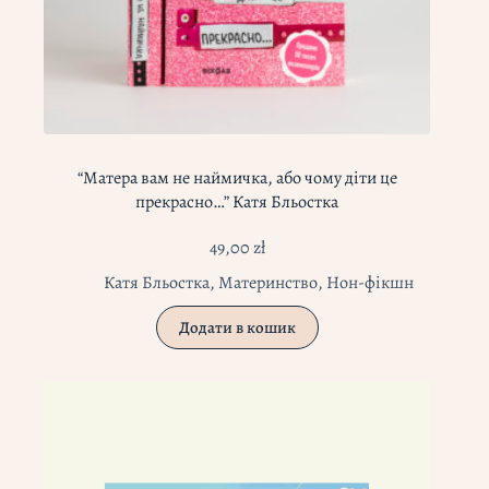
“Матера вам не наймичка, або чому діти це
прекрасно…” Катя Бльостка
49,00
zł
Катя Бльостка
,
Материнство
,
Нон-фікшн
Додати в кошик