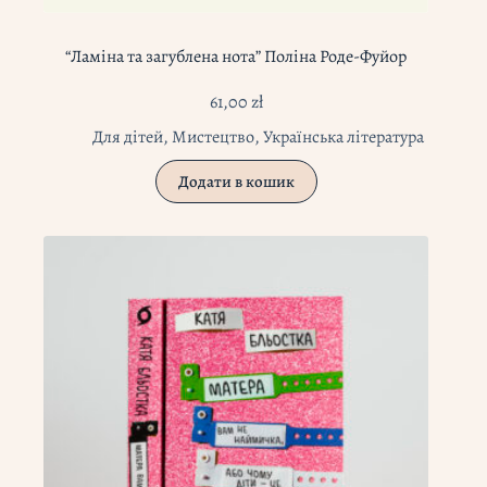
“Ламіна та загублена нота” Поліна Роде-Фуйор
61,00
zł
Для дітей
,
Мистецтво
,
Українська література
Додати в кошик