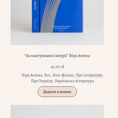
“За лаштунками імперії” Віра Агеєва
45,00
zł
Віра Агеєва
,
Есе
,
Нон-фікшн
,
Про літературу
,
Про Україну
,
Українська література
Додати в кошик