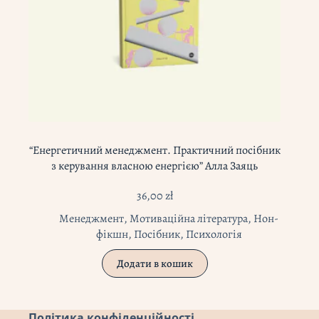
“Енергетичний менеджмент. Практичний посібник
з керування власною енергією” Алла Заяць
36,00
zł
Менеджмент
,
Мотиваційна література
,
Нон-
фікшн
,
Посібник
,
Психологія
Додати в кошик
Політика конфіденційності