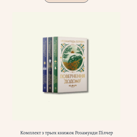
Комплект з трьох книжок Розамунди Пілчер