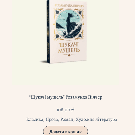
“Шукачі мушель” Розамунда Пілчер
108,00
zł
Класика
,
Проза
,
Роман
,
Художня література
Додати в кошик