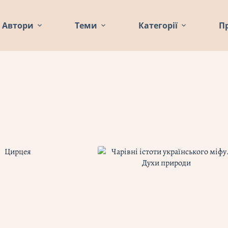
Автори
Теми
Категорії
П