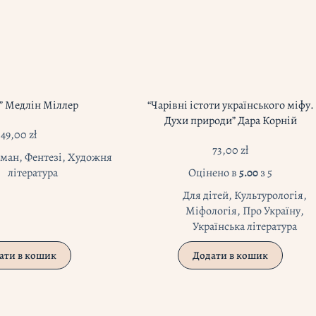
” Медлін Міллер
“Чарівні істоти українського міфу.
Духи природи” Дара Корній
49,00
zł
73,00
zł
оман
,
Фентезі
,
Художня
література
Оцінено в
5.00
з 5
Для дітей
,
Культурологія
,
Міфологія
,
Про Україну
,
Українська література
ати в кошик
Додати в кошик