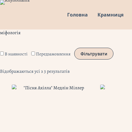
Перейти
до
Головна
Крамниця
вмісту
міфологія
В наявності
Передзамовлення
Фільтрувати
Відображаються усі з 3 результатів