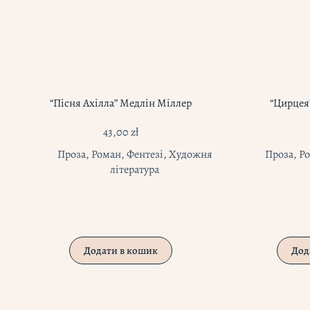
“Пісня Ахілла” Медлін Міллер
“Цирцея
43,00
zł
Проза
,
Роман
,
Фентезі
,
Художня
Проза
,
Р
література
Додати в кошик
Дод