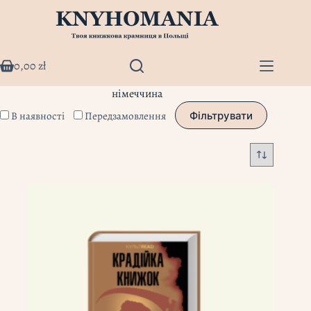
Перейти
до
вмісту
0,00
zł
Кошик
німеччина
В наявності
Передзамовлення
Фільтрувати