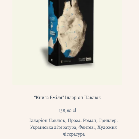
“Книга Еміля” Ілларіон Павлюк
138,60
zł
Ілларіон Павлюк
,
Проза
,
Роман
,
Триллер
,
Українська література
,
Фентезі
,
Художня
література