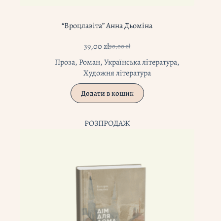
“Вроцлавіта” Анна Дьоміна
39,00
zł
50,00
zł
Оригінальна
Поточна
ціна:
ціна:
Проза
,
Роман
,
Українська література
,
50,00 zł.
39,00 zł.
Художня література
Додати в кошик
РОЗПРОДАЖ