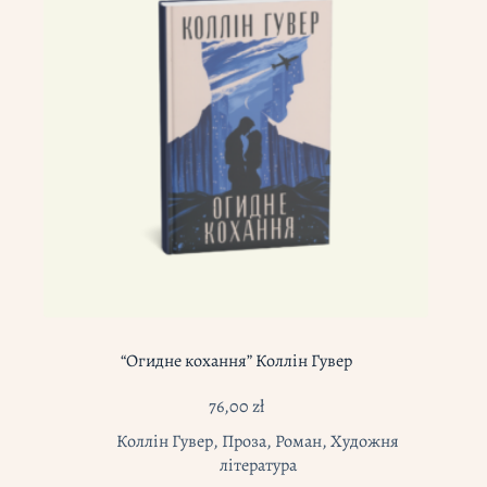
“Огидне кохання” Коллін Гувер
76,00
zł
Коллін Гувер
,
Проза
,
Роман
,
Художня
література