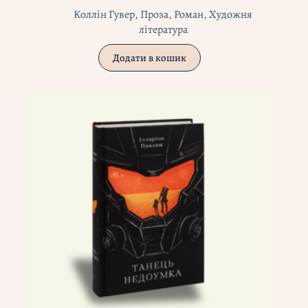
Коллін Гувер
,
Проза
,
Роман
,
Художня
література
Додати в кошик