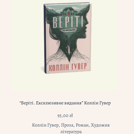
“Веріті. Ексклюзивне видання” Коллін Гувер
93,00
zł
Коллін Гувер
,
Проза
,
Роман
,
Художня
література