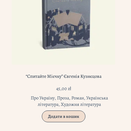
“Спитайте Мієчку” Євгенія Кузнєцова
45,00
zł
Про Україну
,
Проза
,
Роман
,
Українська
література
,
Художня література
Додати в кошик