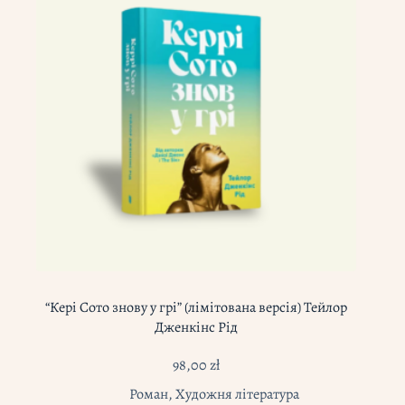
“Кері Сото знову у грі” (лімітована версія) Тейлор
Дженкінс Рід
98,00
zł
Роман
,
Художня література