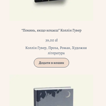
“Покинь, якщо кохаєш” Коллін Гувер
39,00
zł
Коллін Гувер
,
Проза
,
Роман
,
Художня
література
Додати в кошик