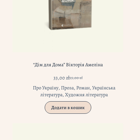
“Дім для Дома” Вікторія Амеліна
33,00
zł
55,00
zł
Оригінальна
Поточна
ціна:
ціна:
Про Україну
,
Проза
,
Роман
,
Українська
55,00 zł.
33,00 zł.
література
,
Художня література
Додати в кошик