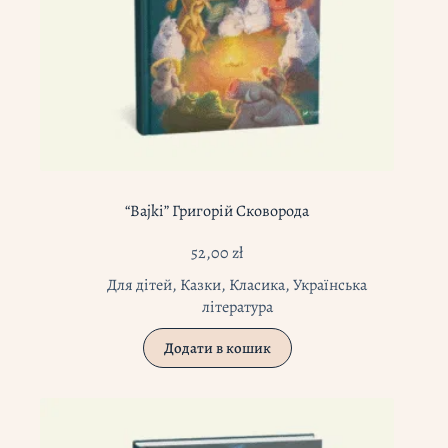
“Bajki” Григорій Сковорода
52,00
zł
Для дітей
,
Казки
,
Класика
,
Українська
література
Додати в кошик