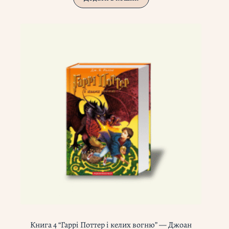
Книга 4 “Гаррі Поттер і келих вогню” — Джоан