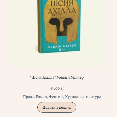
“Пісня Ахілла” Медлін Міллер
43,00
zł
Проза
,
Роман
,
Фентезі
,
Художня література
Додати в кошик