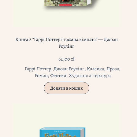
Книга 2 “Гаррі Поттер і таємна кімната” — Джоан
Роулінг
62,00
zł
Гаррі Поттер
,
Джоан Роулінг
,
Класика
,
Проза
,
Роман
,
Фентезі
,
Художня література
Додати в кошик