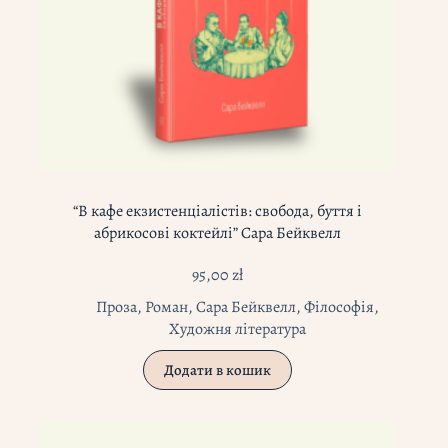
“В кафе екзистенціалістів: свобода, буття і
абрикосові коктейлі” Сара Бейквелл
95,00
zł
Проза
,
Роман
,
Сара Бейквелл
,
Філософія
,
Художня література
Додати в кошик