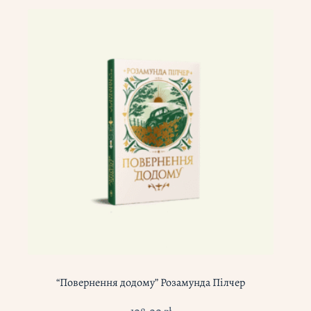
“Повернення додому” Розамунда Пілчер