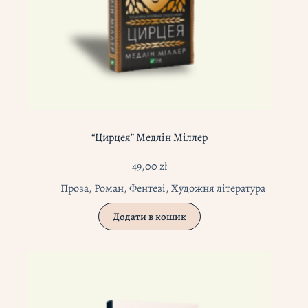
“Цирцея” Медлін Міллер
49,00
zł
Проза
,
Роман
,
Фентезі
,
Художня література
Додати в кошик