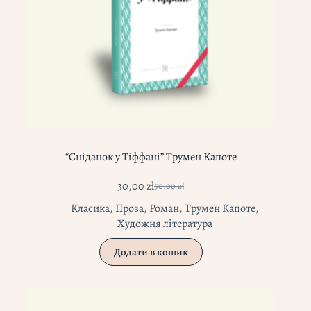
“Сніданок у Тіффані” Трумен Капоте
30,00
zł
50,00
zł
Оригінальна
Поточна
ціна:
ціна:
Класика
,
Проза
,
Роман
,
Трумен Капоте
,
50,00 zł.
30,00 zł.
Художня література
Додати в кошик