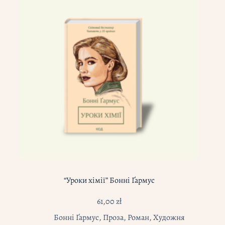
“Уроки хімії” Бонні Ґармус
61,00
zł
Бонні Ґармус
,
Проза
,
Роман
,
Художня