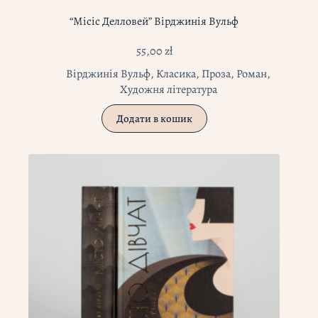
“Місіс Делловей” Вірджинія Вульф
55,00
zł
Вірджинія Вульф
,
Класика
,
Проза
,
Роман
,
Художня література
Додати в кошик