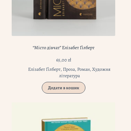
“Місто дівчат” Елізабет Ґілберт
65,00
zł
Елізабет Ґілберт
,
Проза
,
Роман
,
Художня
література
Додати в кошик