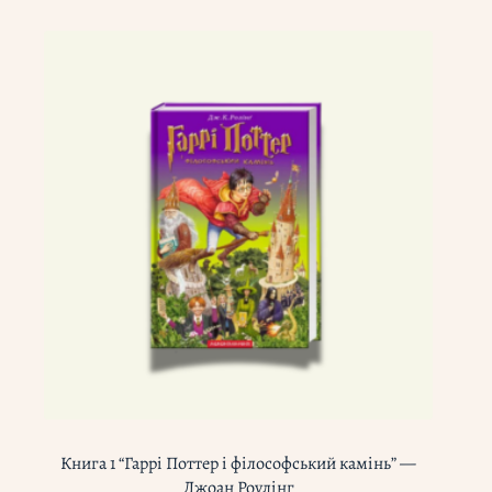
Книга 1 “Гаррі Поттер і філософський камінь” —
Джоан Роулінг