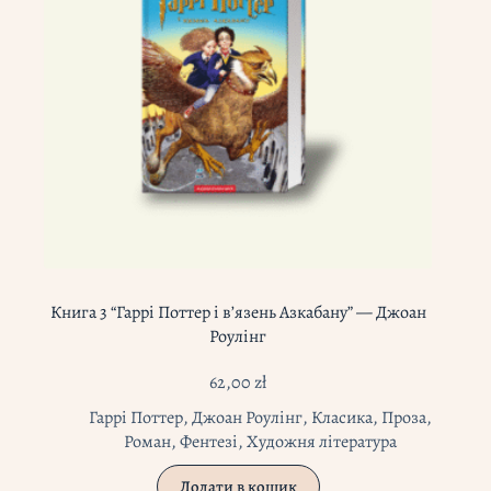
Книга 3 “Гаррі Поттер і в’язень Азкабану” — Джоан
Роулінг
62,00
zł
Гаррі Поттер
,
Джоан Роулінг
,
Класика
,
Проза
,
Роман
,
Фентезі
,
Художня література
Додати в кошик