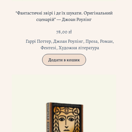
“Фантастичні звірі і де їх шукати. Оригінальний
сценарій” — Джоан Роулінг
78,00
zł
Гаррі Поттер
,
Джоан Роулінг
,
Проза
,
Роман
,
Фентезі
,
Художня література
Додати в кошик