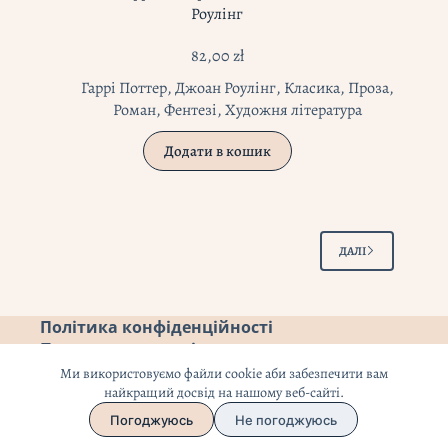
Роулінг
82,00
zł
Гаррі Поттер
,
Джоан Роулінг
,
Класика
,
Проза
,
Роман
,
Фентезі
,
Художня література
Додати в кошик
ДАЛІ
Політика конфіденційності
Повернення коштів
Ми використовуємо файли cookie аби забезпечити вам
найкращий досвід на нашому веб-сайті.
Погоджуюсь
Не погоджуюсь
Copyright © 2026 - тема WordPress від
CreativeThemes