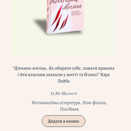
“Дівчина-вогонь. Як обирати себе, ламати правила
і йти власним шляхом у житті та бізнесі” Кара
Лейба
31,80
zł
53,00
zł
Оригінальна
Поточна
ціна:
ціна:
Мотиваційна література
,
Нон-фікшн
,
53,00 zł.
31,80 zł.
Посібник
Додати в кошик