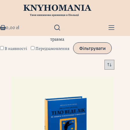
Перейти
до
вмісту
0,00
zł
Кошик
травма
В наявності
Передзамовлення
Фільтрувати