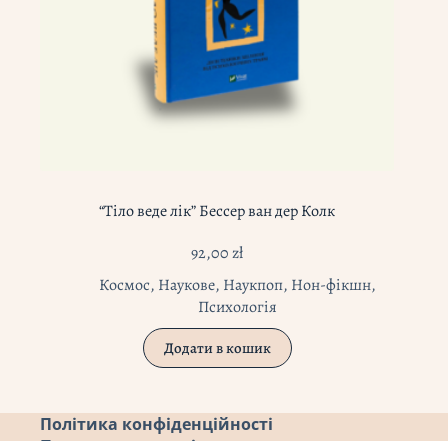
“Тіло веде лік” Бессер ван дер Колк
92,00
zł
Космос
,
Наукове
,
Наукпоп
,
Нон-фікшн
,
Психологія
Додати в кошик
Політика конфіденційності
Повернення коштів