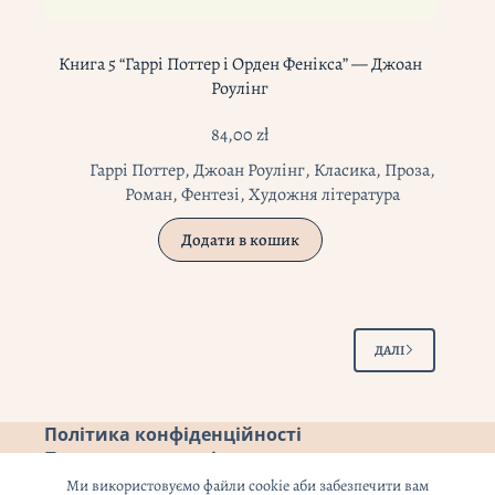
Книга 5 “Гаррі Поттер і Орден Фенікса” — Джоан
Роулінг
84,00
zł
Гаррі Поттер
,
Джоан Роулінг
,
Класика
,
Проза
,
Роман
,
Фентезі
,
Художня література
Додати в кошик
ДАЛІ
Політика конфіденційності
Повернення коштів
Ми використовуємо файли cookie аби забезпечити вам