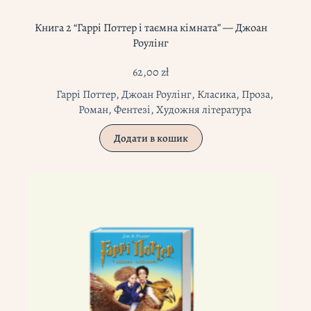
Книга 2 “Гаррі Поттер і таємна кімната” — Джоан
Роулінг
62,00
zł
Гаррі Поттер
,
Джоан Роулінг
,
Класика
,
Проза
,
Роман
,
Фентезі
,
Художня література
Додати в кошик