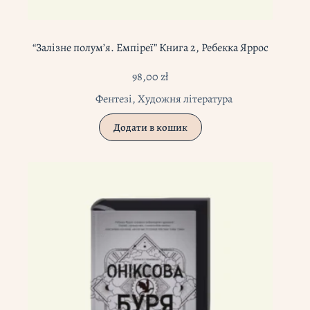
“Залізне полум’я. Емпіреї” Книга 2, Ребекка Яррос
98,00
zł
Фентезі
,
Художня література
Додати в кошик