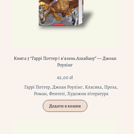
Книга 3 “Гаррі Поттер і в’язень Азкабану” — Джоан
Роулінг
62,00
zł
Гаррі Поттер
,
Джоан Роулінг
,
Класика
,
Проза
,
Роман
,
Фентезі
,
Художня література
Додати в кошик