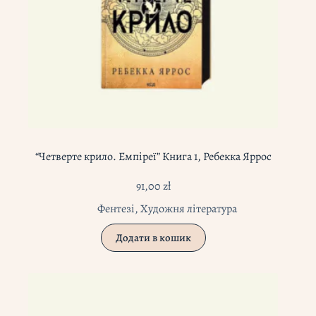
“Четверте крило. Емпіреї” Книга 1, Ребекка Яррос
91,00
zł
Фентезі
,
Художня література
Додати в кошик