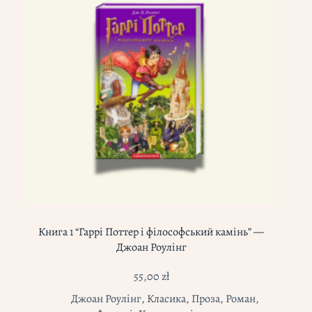
Книга 1 “Гаррі Поттер і філософський камінь” —
Джоан Роулінг
55,00
zł
Джоан Роулінг
,
Класика
,
Проза
,
Роман
,