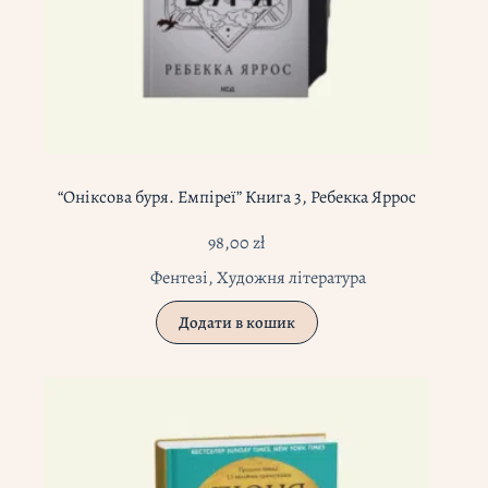
“Оніксова буря. Емпіреї” Книга 3, Ребекка Яррос
98,00
zł
Фентезі
,
Художня література
Додати в кошик