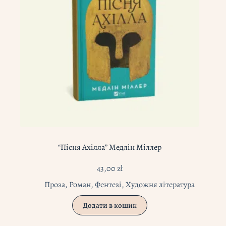
“Пісня Ахілла” Медлін Міллер
43,00
zł
Проза
,
Роман
,
Фентезі
,
Художня література
Додати в кошик