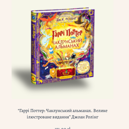
“Гаррі Поттер: Чаклунський альманах. Велике
ілюстроване видання” Джоан Ролінг