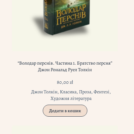
“Володар перснів. Частина 1. Братство персня”
Джон Рональд Руел Толкін
80,00
zł
Джон Толкін
,
Класика
,
Проза
,
Фентезі
,
Художня література
Додати в кошик