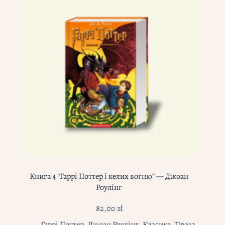
Книга 4 “Гаррі Поттер і келих вогню” — Джоан
Роулінг
82,00
zł
Гаррі Поттер
,
Джоан Роулінг
,
Класика
,
Проза
,