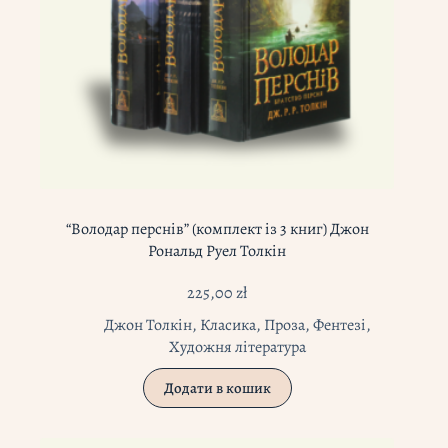
“Володар перснів” (комплект із 3 книг) Джон
Рональд Руел Толкін
225,00
zł
Джон Толкін
,
Класика
,
Проза
,
Фентезі
,
Художня література
Додати в кошик