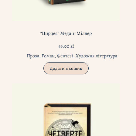
“Цирцея” Медлін Міллер
49,00
zł
Проза
,
Роман
,
Фентезі
,
Художня література
Додати в кошик