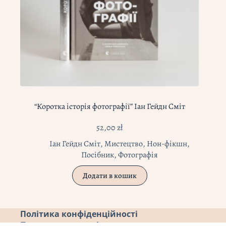
“Коротка історія фотографії” Іан Гейдн Сміт
52,00
zł
Іан Гейдн Сміт
,
Мистецтво
,
Нон-фікшн
,
Посібник
,
Фотографія
Додати в кошик
Політика конфіденційності
Повернення коштів