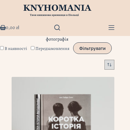
Перейти
до
вмісту
0,00
zł
Кошик
фотографія
В наявності
Передзамовлення
Фільтрувати