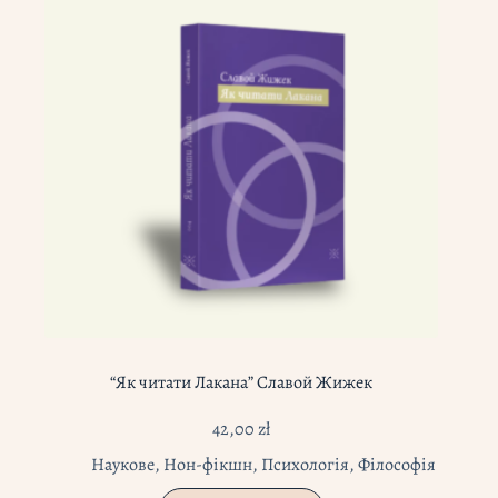
“Як читати Лакана” Славой Жижек
42,00
zł
Наукове
,
Нон-фікшн
,
Психологія
,
Філософія