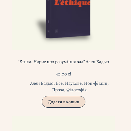
“Етика. Нарис про розуміння зла” Ален Бадью
42,00
zł
Ален Бадью
,
Есе
,
Наукове
,
Нон-фікшн
,
Проза
,
Філософія
Додати в кошик