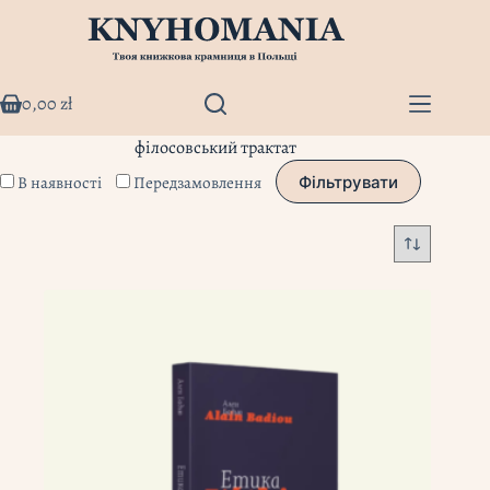
Перейти
до
вмісту
0,00
zł
Кошик
філосовський трактат
В наявності
Передзамовлення
Фільтрувати