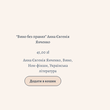
“Вино без правил” Анна Євгенія
Янченко
45,00
zł
Анна Євгенія Янченко
,
Вино
,
Нон-фікшн
,
Українська
література
Додати в кошик