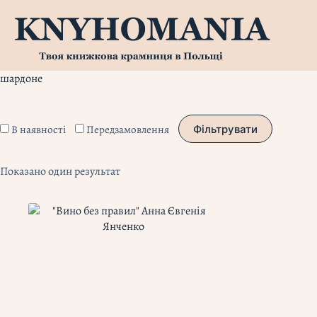
Перейти
до
вмісту
шардоне
В наявності
Передзамовлення
Фільтрувати
Показано один результат