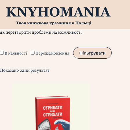
Перейти
до
вмісту
як перетворити проблеми на можливості
В наявності
Передзамовлення
Фільтрувати
Показано один результат