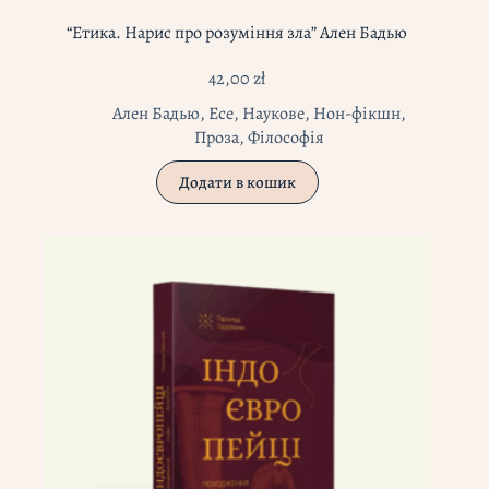
“Етика. Нарис про розуміння зла” Ален Бадью
42,00
zł
Ален Бадью
,
Есе
,
Наукове
,
Нон-фікшн
,
Проза
,
Філософія
Додати в кошик