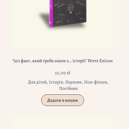
“501 факт, який треба знати з… історії” Реттл Елісон
52,00
zł
Для дітей
,
Історія
,
Наукове
,
Нон-фікшн
,
Посібник
Додати в кошик