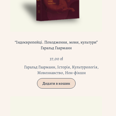
“Індоєвропейці. Походження, мови, культури”
Гаральд Гаарманн
37,00
zł
Гаральд Гаарманн
,
Історія
,
Культурологія
,
Мовознавство
,
Нон-фікшн
Додати в кошик