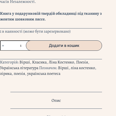
часів Незалежності.
Книга у подарунковій твердій обкладинці під тканину з
жовтим шовковим ляссе.
1 в наявності (може бути зарезервовано)
"Триста
Додати в кошик
поезій"
Ліна
Костенко
Категорій:
Вірші
,
Класика
,
Ліна Костенко
,
Поезія
,
кількість
Українська література
Позначок:
Вірші
,
ліна костенко
,
лірика
,
поезія
,
українська поетеса
Опис