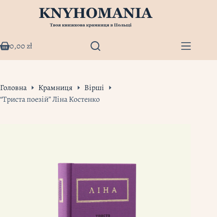
Перейти
до
вмісту
0,00
zł
Кошик
Головна
Крамниця
Вірші
“Триста поезій” Ліна Костенко