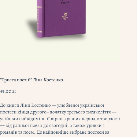
“Триста поезій” Ліна Костенко
45,00
zł
До книги Ліни Костенко — улюбленої української
поетеси кінця другого–початку третього тисячоліття —
увійшли найвідоміші її вірші з різних періодів творчості
— від ранньої поезії до сьогодні, а також уривки з
романів та поем. Це найповніше вибране поетеси за