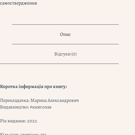
самоствердження
правила
і
йти
власним
шляхом
у
Опис
житті
та
бізнесі"
Відгуки (0)
Кара
Лейба
кількість
Коротка інформація про книгу:
Перекладачка: Марина Александрович
Видавництво: #книголав
Рік видання: 2022
Кількість сторінок: 192