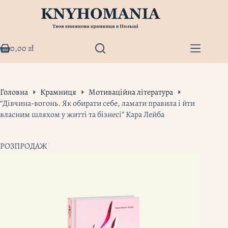
Перейти
до
вмісту
0,00
zł
Кошик
Головна
Крамниця
Мотиваційна література
“Дівчина-вогонь. Як обирати себе, ламати правила і йти
власним шляхом у житті та бізнесі” Кара Лейба
РОЗПРОДАЖ