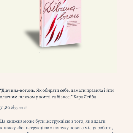
“Дівчина-вогонь. Як обирати себе, ламати правила і йти
власним шляхом у житті та бізнесі” Кара Лейба
31,80
zł
53,00
zł
Оригінальна
Поточна
ціна:
ціна:
Ця книжка може бути інструкцією з того, як видати
53,00 zł.
31,80 zł.
книжку або інструкцією з пошуку нового місця роботи,