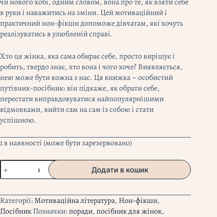
чи нового хобі, одним словом, вона про те, як взяти себе
в руки і наважитись на зміни. Цей мотиваційний і
практичний нон-фікшн допоможе дівчатам, які хочуть
реалізуватись в улюбленій справі.
Хто ця жінка, яка сама обирає себе, просто вирішує і
робить, твердо знає, хто вона і чого хоче? Виявляється,
нею може бути кожна з нас. Ця книжка – особистий
путівник-посібник: він підкаже, як обрати себе,
перестати виправдовуватися найпопулярнішими
відмовками, вийти сам на сам із собою і стати
успішною.
1 в наявності (може бути зарезервовано)
"Дівчина-
Додати в кошик
вогонь.
Як
обирати
Категорії:
Мотиваційна література
,
Нон-фікшн
,
себе,
Посібник
Позначки:
поради
,
посібник для жінок
,
ламати