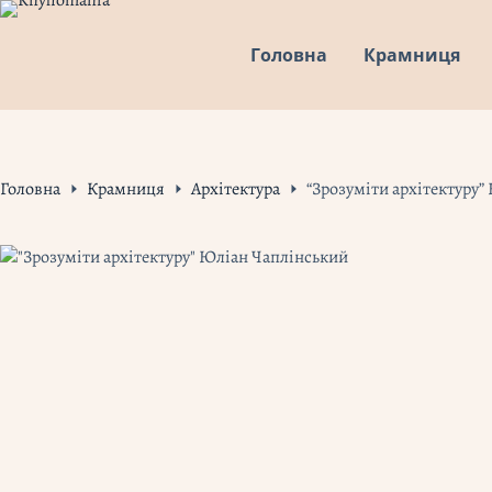
Перейти
до
Головна
Крамниця
вмісту
Головна
Крамниця
Архітектура
“Зрозуміти архітектуру”