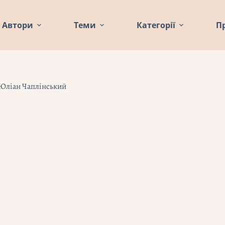
Автори
Теми
Категорії
П
 Юліан Чаплінський