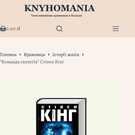
Перейти
до
вмісту
0,00
zł
Кошик
Головна
Крамниця
Історії жахів
“Команда скелетів” Стівен Кінг