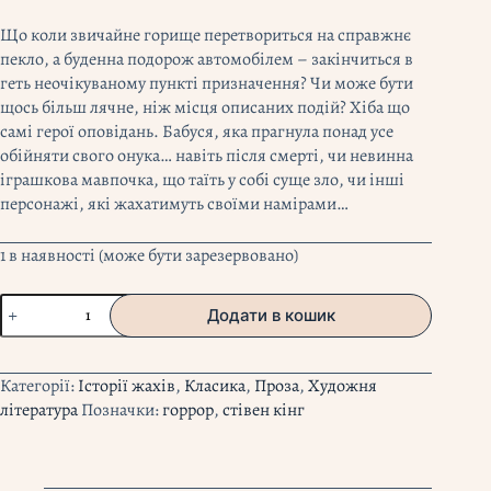
Що коли звичайне горище перетвориться на справжнє
пекло, а буденна подорож автомобілем – закінчиться в
геть неочікуваному пункті призначення? Чи може бути
щось більш лячне, ніж місця описаних подій? Хіба що
самі герої оповідань. Бабуся, яка прагнула понад усе
обійняти свого онука… навіть після смерті, чи невинна
іграшкова мавпочка, що таїть у собі суще зло, чи інші
персонажі, які жахатимуть своїми намірами…
1 в наявності (може бути зарезервовано)
"Команда
Додати в кошик
скелетів"
Стівен
Кінг
Категорії:
Історії жахів
,
Класика
,
Проза
,
Художня
кількість
література
Позначки:
горрор
,
стівен кінг