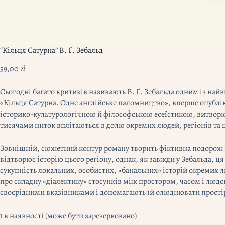
“Кільця Сатурна” В. Ґ. Зебальд
59,00
zł
Сьогодні багато критиків називають В. Ґ. Зебальда одним із н
«Кільця Сатурна. Одне англійське паломництво», вперше опубліко
історико-культурологічною й філософською есеїстикою, витворю
тисячами ниток вплітаються в долю окремих людей, регіонів та 
Зовнішній, сюжетний контур роману творить фіктивна подорож
відтворює історію цього регіону, однак, як завжди у Зебальда, ця
сукупність локальних, особистих, «банальних» історій окремих л
про складну «діалектику» стосунків між простором, часом і людсь
своєрідними вказівниками і допомагають їй олюднювати простір т
1 в наявності (може бути зарезервовано)