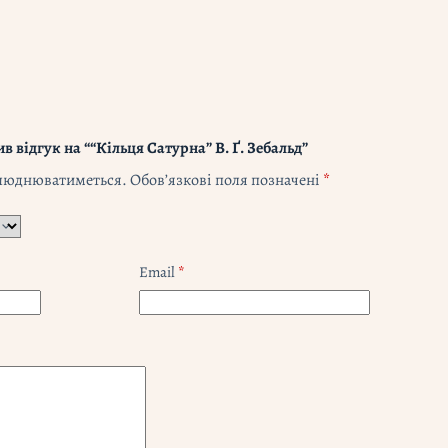
 відгук на ““Кільця Сатурна” В. Ґ. Зебальд”
илюднюватиметься.
Обов’язкові поля позначені
*
Email
*