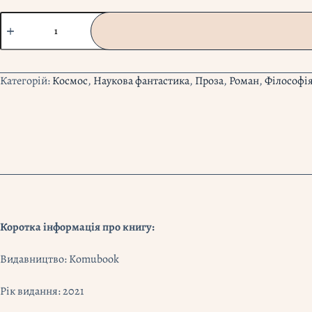
"Кільця
Сатурна"
В.
Ґ.
Зебальд
Категорій:
Космос
,
Наукова фантастика
,
Проза
,
Роман
,
Філософі
кількість
Коротка інформація про книгу:
Видавництво: Komubook
Рік видання: 2021