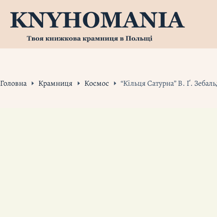
Перейти
до
вмісту
Головна
Крамниця
Космос
“Кільця Сатурна” В. Ґ. Зебаль