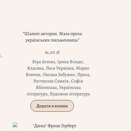
“Шалені авторки. Мала проза
українських письменниць”
61,00
zł
н
,
Віра Агеєва
,
Ірина Вільде
,
Класика
,
Леся Українка
,
Марко
Вовчок
,
Оксана Забужко
,
Проза
,
Ростислав Семків
,
Софія
Яблонська
,
Українська
література
,
Художня література
Додати в кошик