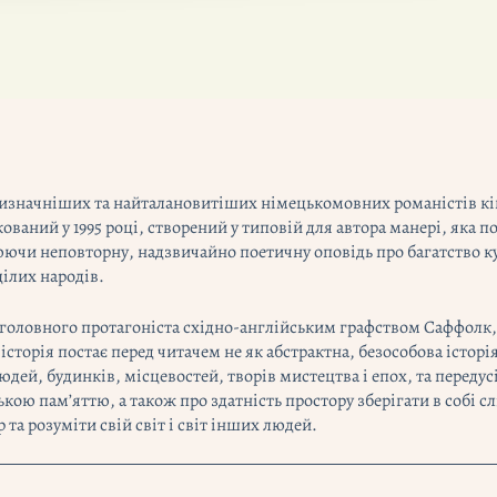
айвизначніших та найталановитіших німецькомовних романістів к
ваний у 1995 році, створений у типовій для автора манері, яка 
ючи неповторну, надзвичайно поетичну оповідь про багатство ку
цілих народів.
 головного протагоніста східно-англійським графством Саффол
 історія постає перед читачем не як абстрактна, безособова історі
юдей, будинків, місцевостей, творів мистецтва і епох, та перед
кою пам’яттю, а також про здатність простору зберігати в собі с
а розуміти свій світ і світ інших людей.