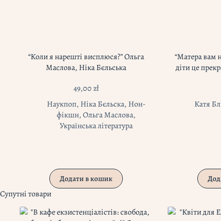
“Коли я нарешті висплюся?” Ольга
“Матера вам 
Маслова, Ніка Бєльська
діти це прек
49,00
zł
Наукпоп
,
Ніка Бєльска
,
Нон-
Катя Бл
фікшн
,
Ольга Маслова
,
Українська література
Додати в кошик
Дод
Супутні товари