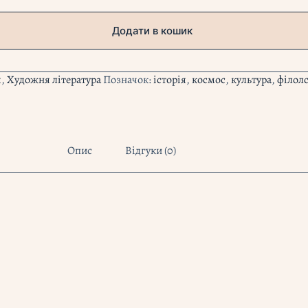
Додати в кошик
я
,
Художня література
Позначок:
історія
,
космос
,
культура
,
філолс
Опис
Відгуки (0)