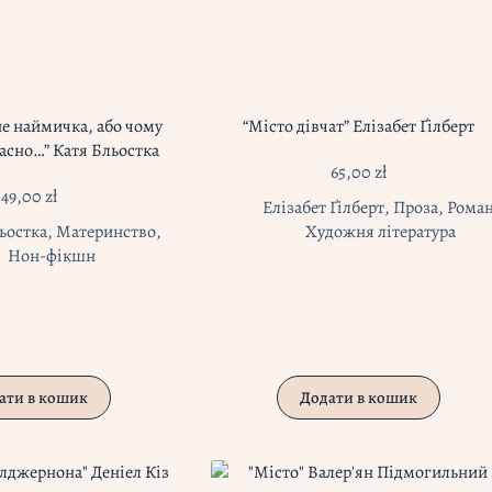
не наймичка, або чому
“Місто дівчат” Елізабет Ґілберт
расно…” Катя Бльостка
65,00
zł
49,00
zł
Елізабет Ґілберт
,
Проза
,
Рома
ьостка
,
Материнство
,
Художня література
Нон-фікшн
ати в кошик
Додати в кошик