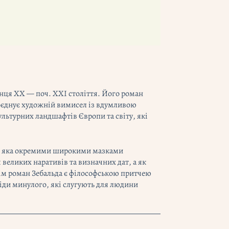
інця ХХ — поч. ХХІ століття. Його роман
поєднує художній вимисел із вдумливою
льтурних ландшафтів Європи та світу, які
к, яка окремими широкими мазками
я великих наративів та визначних дат, а як
усім роман Зебальда є філософською притчею
ліди минулого, які слугують для людини