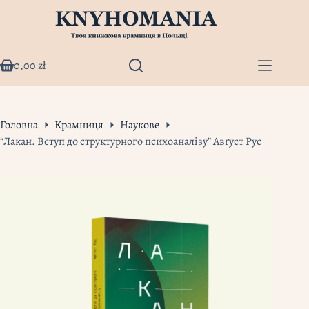
Перейти
до
вмісту
0,00
zł
Кошик
Головна
Крамниця
Наукове
“Лакан. Вступ до структурного психоаналізу” Авґуст Рус