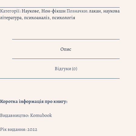
до
структурного
Категорії:
Наукове
,
Нон-фікшн
Позначки:
лакан
,
наукова
психоаналізу"
література
,
психоаналіз
,
психологія
Авґуст
Рус
кількість
Опис
Відгуки (0)
Коротка інформація про книгу:
Видавництво: Komubook
Рік видання: 2022