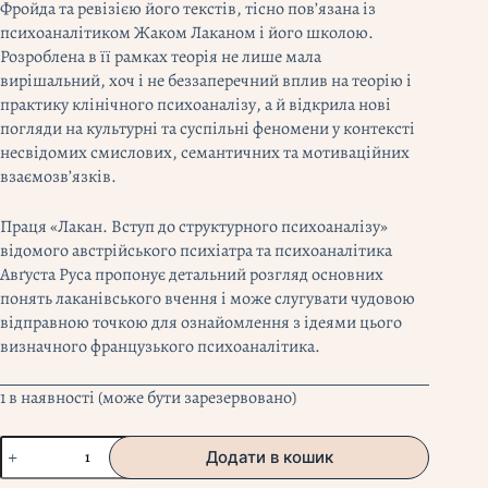
Фройда та ревізією його текстів, тісно пов’язана із
психоаналітиком Жаком Лаканом і його школою.
Розроблена в її рамках теорія не лише мала
вирішальний, хоч і не беззаперечний вплив на теорію і
практику клінічного психоаналізу, а й відкрила нові
погляди на культурні та суспільні феномени у контексті
несвідомих смислових, семантичних та мотиваційних
взаємозв’язків.
Праця «Лакан. Вступ до структурного психоаналізу»
відомого австрійського психіатра та психоаналітика
Авґуста Руса пропонує детальний розгляд основних
понять лаканівського вчення і може слугувати чудовою
відправною точкою для ознайомлення з ідеями цього
визначного французького психоаналітика.
1 в наявності (може бути зарезервовано)
"Лакан.
Додати в кошик
Вступ