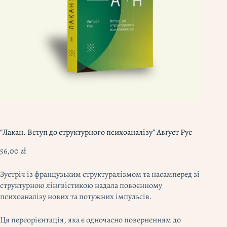
“Лакан. Вступ до структурного психоаналізу” Авґуст Рус
56,00
zł
Зустріч із французьким структуралізмом та насамперед зі
структурною лінгвістикою надала повоєнному
психоаналізу нових та потужних імпульсів.
Ця переорієнтація, яка є одночасно поверненням до