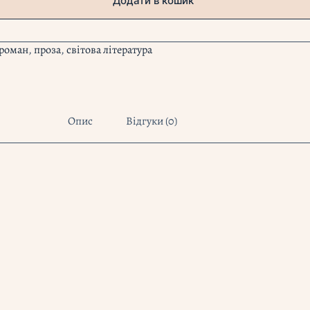
Додати в кошик
 роман
,
проза
,
світова література
Опис
Відгуки (0)