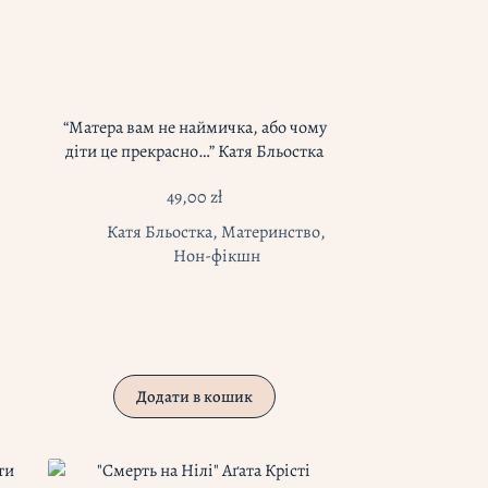
“Матера вам не наймичка, або чому
діти це прекрасно…” Катя Бльостка
49,00
zł
Катя Бльостка
,
Материнство
,
Нон-фікшн
Додати в кошик