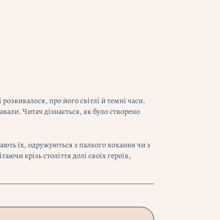
розвивалося, про його світлі й темні часи.
авали. Читач дізнається, як було створено
чають їх, одружуються з палкого кохання чи з
аючи крізь століття долі своїх героїв,