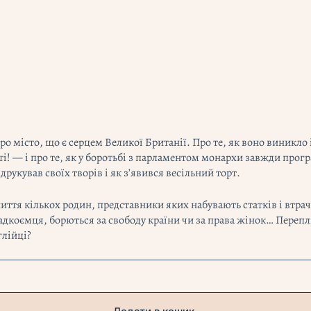
місто, що є серцем Великої Британії. Про те, як воно виникло і 
ті! — і про те, як у боротьбі з парламентом монархи завжди прогр
укував своїх творів і як з’явився весільний торт.
 життя кількох родин, представники яких набувають статків і втра
дкоємця, борються за свободу країни чи за права жінок… Перепліт
глійці?