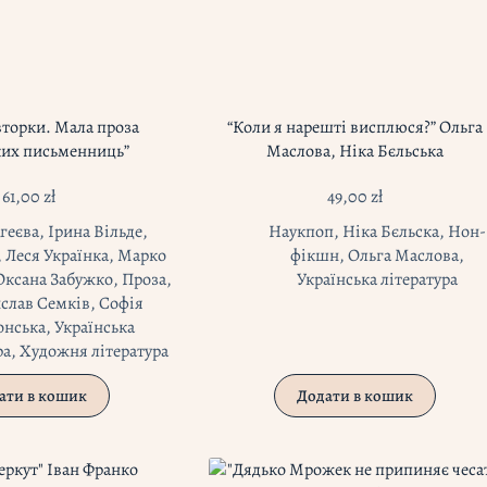
вторки. Мала проза
“Коли я нарешті висплюся?” Ольга
ких письменниць”
Маслова, Ніка Бєльська
61,00
zł
49,00
zł
Агеєва
,
Ірина Вільде
,
Наукпоп
,
Ніка Бєльска
,
Нон-
,
Леся Українка
,
Марко
фікшн
,
Ольга Маслова
,
Оксана Забужко
,
Проза
,
Українська література
слав Семків
,
Софія
онська
,
Українська
ра
,
Художня література
ати в кошик
Додати в кошик