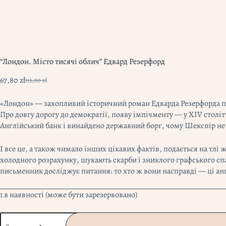
“Лондон. Місто тисячі облич” Едвард Резерфорд
67,80
zł
113,00
zł
Оригінальна
Поточна
ціна:
ціна:
«Лондон» — захопливий історичний роман Едварда Резерфорда про 
113,00 zł.
67,80 zł.
Про довгу дорогу до демократії, появу імпічменту — у XIV століт
Англійський банк і винайдено державний борг, чому Шекспір не др
І все це, а також чимало інших цікавих фактів, подається на тлі
холодного розрахунку, шукають скарби і зниклого графського спа
письменник досліджує питання: то хто ж вони насправді — ці ан
1 в наявності (може бути зарезервовано)
"Лондон.