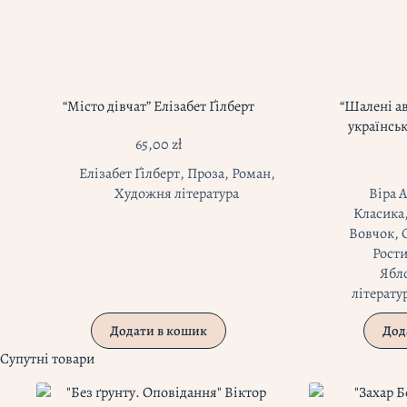
“Місто дівчат” Елізабет Ґілберт
“Шалені а
українсь
65,00
zł
Елізабет Ґілберт
,
Проза
,
Роман
,
Художня література
Віра 
Класика
Вовчок
,
Рости
Ябл
літерату
Додати в кошик
Дод
Супутні товари