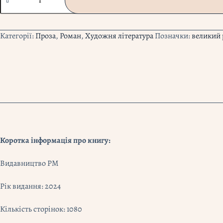
Місто
тисячі
облич"
Едвард
Категорії:
Проза
,
Роман
,
Художня література
Позначки:
великий
Резерфорд
кількість
Коротка інформація про книгу:
Видавництво РМ
Рік видання: 2024
Кількість сторінок: 1080