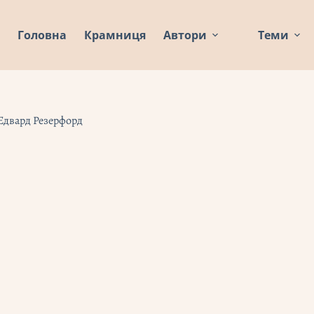
Головна
Крамниця
Автори
Теми
 Едвард Резерфорд