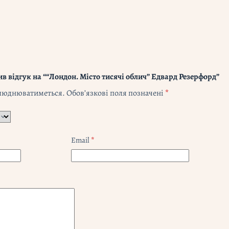
в відгук на ““Лондон. Місто тисячі облич” Едвард Резерфорд”
илюднюватиметься.
Обов’язкові поля позначені
*
Email
*