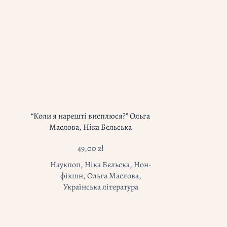
“Коли я нарешті висплюся?” Ольга
Маслова, Ніка Бєльська
49,00
zł
Наукпоп
,
Ніка Бєльска
,
Нон-
фікшн
,
Ольга Маслова
,
Українська література