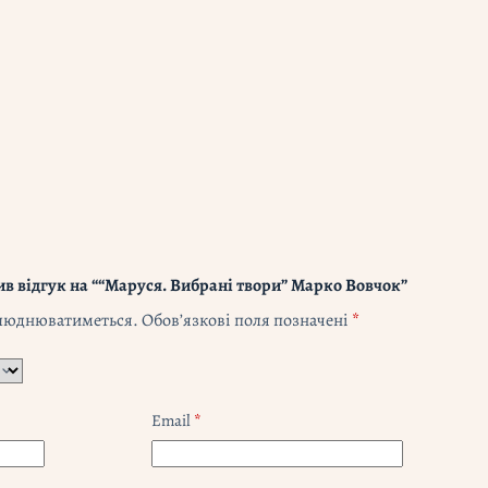
в відгук на ““Маруся. Вибрані твори” Марко Вовчок”
илюднюватиметься.
Обов’язкові поля позначені
*
Email
*