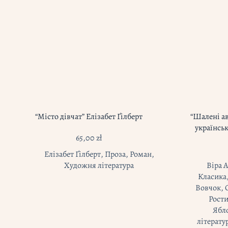
“Місто дівчат” Елізабет Ґілберт
“Шалені а
українсь
65,00
zł
Елізабет Ґілберт
,
Проза
,
Роман
,
Художня література
Віра 
Класика
Вовчок
,
Рости
Ябл
літерату