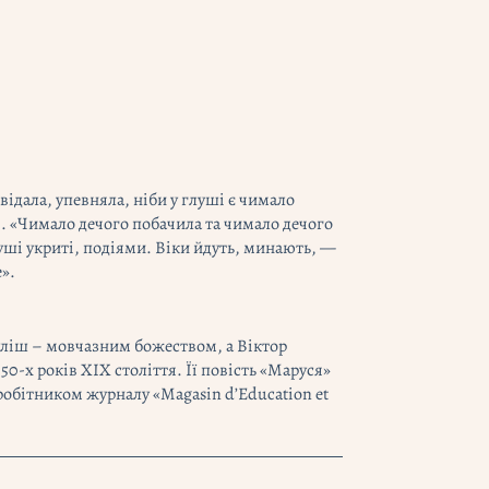
овідала, упевняла, ніби у глуші є чимало
і. «Чимало дечого побачила та чимало дечого
луші укриті, подіями. Віки йдуть, минають, —
».
уліш – мовчазним божеством, а Віктор
-х років ХІХ століття. Її повість «Маруся»
робітником журналу «Magasin d’Education et