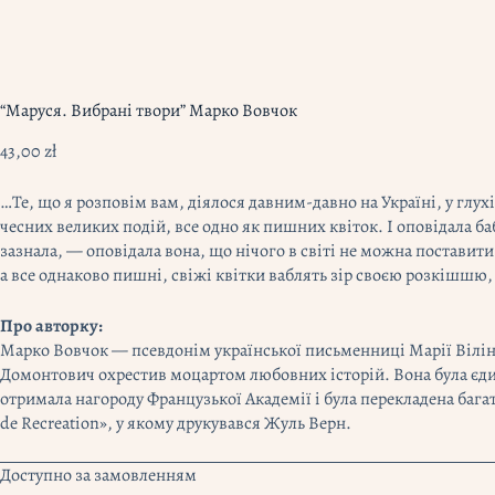
“Маруся. Вибрані твори” Марко Вовчок
43,00
zł
…Те, що я розповім вам, діялося давним-давно на Україні, у глухі
чесних великих подій, все одно як пишних квіток. І оповідала ба
зазнала, — оповідала вона, що нічого в світі не можна поставит
а все однаково пишні, свіжі квітки ваблять зір своєю розкішшю, 
Про авторку:
Марко Вовчок — псевдонім української письменниці Марії Вілін
Домонтович охрестив моцартом любовних історій. Вона була єдин
отримала нагороду Французької Академії і була перекладена баг
de Recreation», у якому друкувався Жуль Верн.
Доступно за замовленням