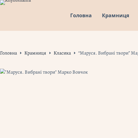
Перейти
до
Головна
Крамниця
вмісту
Головна
Крамниця
Класика
“Маруся. Вибрані твори” М