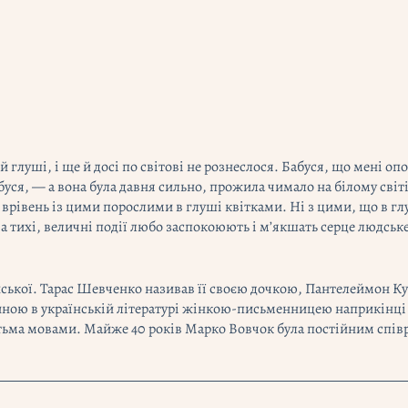
й глуші, і ще й досі по світові не рознеслося. Бабуся, що мені оп
буся, — а вона була давня сильно, прожила чимало на білому світ
и врівень із цими порослими в глуші квітками. Ні з цими, що в г
а тихі, величні події любо заспокоюють і м’якшать серце людське
ської. Тарас Шевченко називав її своєю дочкою, Пантелеймон К
ою в українській літературі жінкою-письменницею наприкінці 50
атьма мовами. Майже 40 років Марко Вовчок була постійним спів