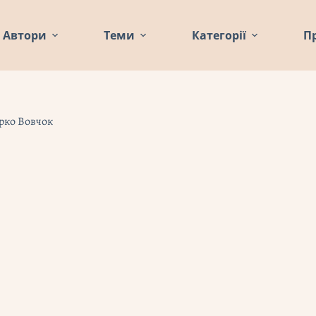
Автори
Теми
Категорії
П
арко Вовчок