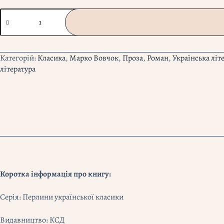
"Маруся.
Вибрані
твори"
Марко
Вовчок
Категорій:
Класика
,
Марко Вовчок
,
Проза
,
Роман
,
Українська літ
кількість
література
Коротка інформація про книгу:
Серія: Перлини української класики
Видавництво: КСД