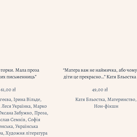
вторки. Мала проза
“Матера вам не наймичка, або чому
ких письменниць”
діти це прекрасно…” Катя Бльостка
61,00
zł
49,00
zł
Агеєва
,
Ірина Вільде
,
Катя Бльостка
,
Материнство
,
,
Леся Українка
,
Марко
Нон-фікшн
Оксана Забужко
,
Проза
,
слав Семків
,
Софія
онська
,
Українська
ра
,
Художня література