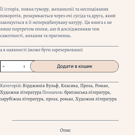
Її історія, повна гумору, меланхолії та несподіваних
поворотів, розкривається через очі сусіда та друга, який
закохується в її непередбачувану натуру. Ця книга є не
лише портретом епохи, але й дослідженням тем
самотності, кохання та прагненнь.
4 в наявності (може бути зарезервовано)
"Місіс
Додати в кошик
Делловей"
Вірджинія
Вульф
Категорій:
Вірджинія Вульф
,
Класика
,
Проза
,
Роман
,
кількість
Художня література
Позначок:
британська література
,
зарубіжна література
,
проза
,
роман
,
Художня література
Опис