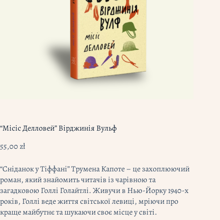
“Місіс Делловей” Вірджинія Вульф
55,00
zł
“Сніданок у Тіффані” Трумена Капоте – це захоплюючий
роман, який знайомить читачів із чарівною та
загадковою Голлі Голайтлі. Живучи в Нью-Йорку 1940-х
років, Голлі веде життя світської левиці, мріючи про
краще майбутнє та шукаючи своє місце у світі.