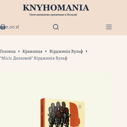
Перейти
до
вмісту
0,00
zł
Кошик
Головна
Крамниця
Вірджинія Вульф
“Місіс Делловей” Вірджинія Вульф