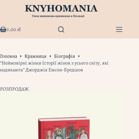
Перейти
до
вмісту
0,00
zł
Кошик
Головна
Крамниця
Біографія
“Неймовірні жінки Історії жінок з усього світу, які
надихають” Джорджія Емсон-Бредшов
РОЗПРОДАЖ