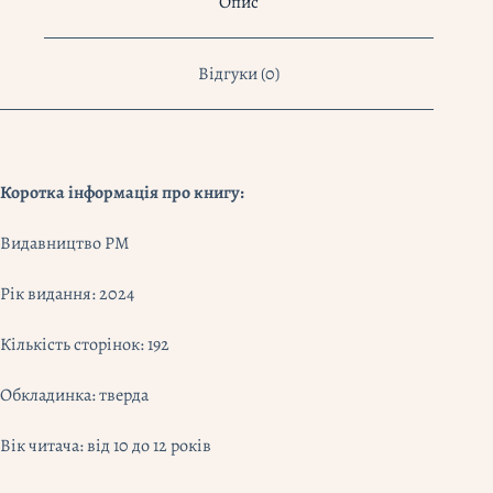
Опис
Емсон-
Бредшов
кількість
Відгуки (0)
Коротка інформація про книгу:
Видавництво РМ
Рік видання: 2024
Кількість сторінок: 192
Обкладинка: тверда
Вік читача: від 10 до 12 років