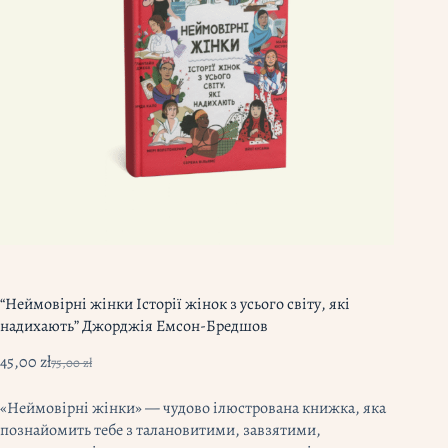
“Неймовірні жінки Історії жінок з усього світу, які
надихають” Джорджія Емсон-Бредшов
45,00
zł
75,00
zł
Оригінальна
Поточна
ціна:
ціна:
«Неймовірні жінки» — чудово ілюстрована книжка, яка
75,00 zł.
45,00 zł.
познайомить тебе з талановитими, завзятими,