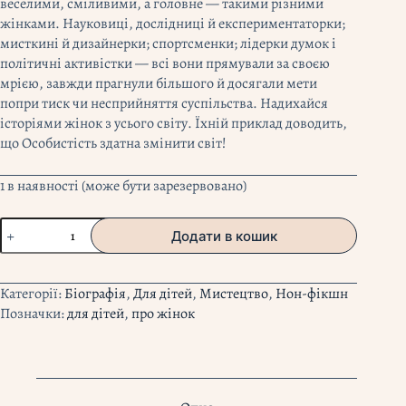
веселими, сміливими, а головне — такими різними
жінками. Науковиці, дослідниці й експериментаторки;
мисткині й дизайнерки; спортсменки; лідерки думок і
політичні активістки — всі вони прямували за своєю
мрією, завжди прагнули більшого й досягали мети
попри тиск чи несприйняття суспільства. Надихайся
історіями жінок з усього світу. Їхній приклад доводить,
що Особистість здатна змінити світ!
1 в наявності (може бути зарезервовано)
"Неймовірні
Додати в кошик
жінки
Історії
жінок
Категорії:
Біографія
,
Для дітей
,
Мистецтво
,
Нон-фікшн
з
Позначки:
для дітей
,
про жінок
усього
світу,
які
надихають"
Джорджія