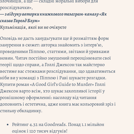
злочинців, а ще — складні моральні вибори для
розслідувачки»,
— з відгуку авторки книжкового телеграм-каналу «Як
сказав Гаролд Блум»
Кульмінація, якої ви не очікуєте
Оповідь не дасть занудьгувати ще й розмаїттям форм
занурення в сюжет: авторка знайомить з інтерв’ю,
проведеними Піппою, статтями, звітами й уривками
новин. Читач постійно змушений переоцінювати свої
теорії щодо справи, а Голлі Джексон так майстерно
вестиме вас стежками розслідування, що здаватиметься
ніби ви у команді з Піппою і Раві шукаєте розгадки.
Купити роман «A Good Girl’s Guide to Murder» Голлі
Джексон варто всім, хто шукає захопливої історії у
розкішному оформленні: насолоду від читання
доповнить і естетична, адже книга має кольоровий зріз і
стильну обкладинку.
Рейтинг 4.32 на Goodreads. Понад 1.1 мільйон
оцінок і 120 тисяч відгуків!