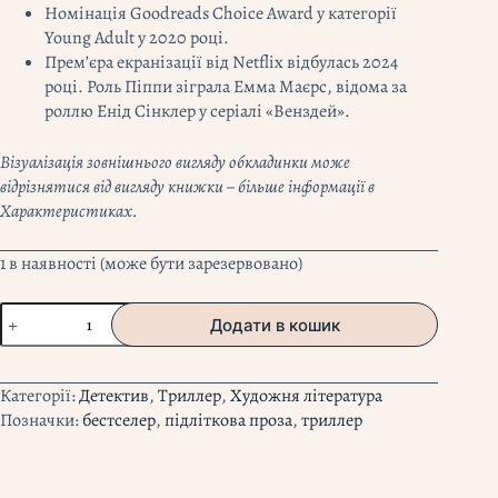
Номінація Goodreads Choice Award у категорії
Young Adult у 2020 році.
Прем’єра екранізації від Netflix відбулась 2024
році. Роль Піппи зіграла Емма Маєрс, відома за
роллю Енід Сінклер у серіалі «Венздей».
Візуалізація зовнішнього вигляду обкладинки може
відрізнятися від вигляду книжки – більше інформації в
Характеристиках.
1 в наявності (може бути зарезервовано)
"Посібник
Додати в кошик
з
убивства
для
Категорії:
Детектив
,
Триллер
,
Художня література
хорошої
Позначки:
бестселер
,
підліткова проза
,
триллер
дівчинки
"
Голлі
Джексон