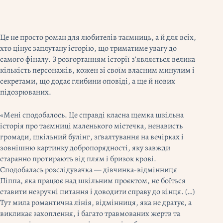
Це не просто роман для любителів таємниць, а й для всіх,
хто цінує заплутану історію, що триматиме увагу до
самого фіналу. З розгортанням історії з’являється велика
кількість персонажів, кожен зі своїм власним минулим і
секретами, що додає глибини оповіді, а ще й нових
підозрюваних.
«Мені сподобалось. Це справді класна щемка шкільна
історія про таємниці маленького містечка, ненависть
громади, шкільний булінг, зґвалтування на вечірках і
зовнішню картинку добропорядності, яку завжди
старанно протирають від плям і бризок крові.
Сподобалась розслідувачка — дівчинка-відмінниця
Піппа, яка працює над шкільним проєктом, не боїться
ставити незручні питання і доводити справу до кінця. (…)
Тут мила романтична лінія, відмінниця, яка не дратує, а
викликає захоплення, і багато травмованих жертв та