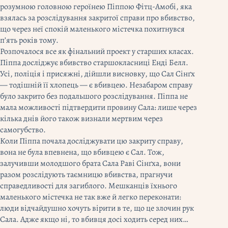
розумною головною героїнею Піппою Фітц-Амобі, яка
взялась за розслідування закритої справи про вбивство,
що через неї спокій маленького містечка похитнувся
п’ять років тому.
Розпочалося все як фінальний проект у старших класах.
Піппа досліджує вбивство старшокласниці Енді Белл.
Усі, поліція і присяжні, дійшли висновку, що Сал Сінґх
— тодішній її хлопець — є вбивцею. Незабаром справу
було закрито без подальшого розслідування. Піппа не
мала можливості підтвердити провину Сала: лише через
кілька днів його також визнали мертвим через
самогубство.
Коли Піппа почала досліджувати цю закриту справу,
вона не була впевнена, що вбивцею є Сал. Тож,
залучивши молодшого брата Сала Раві Сінґха, вони
разом розслідують таємницю вбивства, прагнучи
справедливості для загиблого. Мешканців їхнього
маленького містечка не так вже й легко переконати:
люди відчайдушно хочуть вірити в те, що це злочин рук
Сала. Адже якщо ні, то вбивця досі ходить серед них…