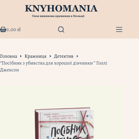
Перейти
до
вмісту
0,00
zł
Кошик
Головна
Крамниця
Детектив
“Посібник з убивства для хорошої дівчинки ” Голлі
Джексон