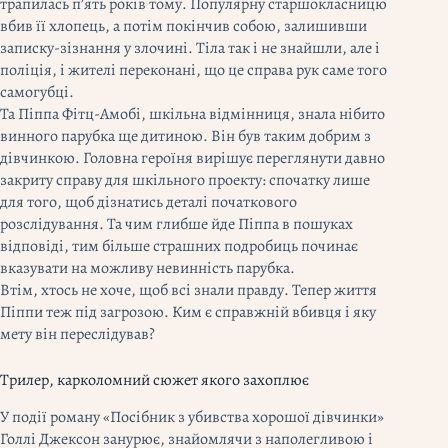
трапилась п’ять років тому. Популярну старшокласницю
вбив її хлопець, а потім покінчив собою, залишивши
записку-зізнання у злочині. Тіла так і не знайшли, але і
поліція, і жителі переконані, що це справа рук саме того
самогубці.
Та Піппа Фітц-Амобі, шкільна відмінниця, знала нібито
винного парубка ще дитиною. Він був таким добрим з
дівчинкою. Головна героїня вирішує переглянути давно
закриту справу для шкільного проекту: спочатку лише
для того, щоб дізнатись деталі початкового
розслідування. Та чим глибше йде Піппа в пошуках
відповіді, тим більше страшних подробиць починає
вказувати на можливу невинність парубка.
Втім, хтось не хоче, щоб всі знали правду. Тепер життя
Піппи теж під загрозою. Ким є справжній вбивця і яку
мету він переслідував?
Трилер, карколомний сюжет якого захоплює
У події роману «Посібник з убивства хорошої дівчинки»
Голлі Джексон занурює, знайомлячи з наполегливою і