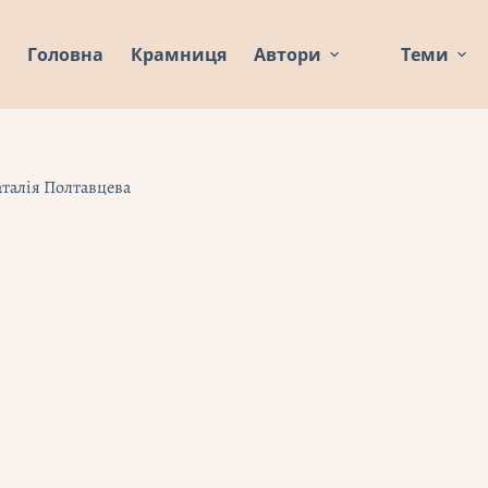
Головна
Крамниця
Автори
Теми
аталія Полтавцева