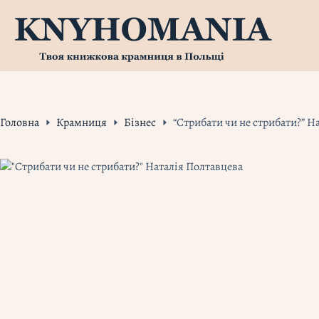
Перейти
до
вмісту
Головна
Крамниця
Бізнес
“Стрибати чи не стрибати?” Н