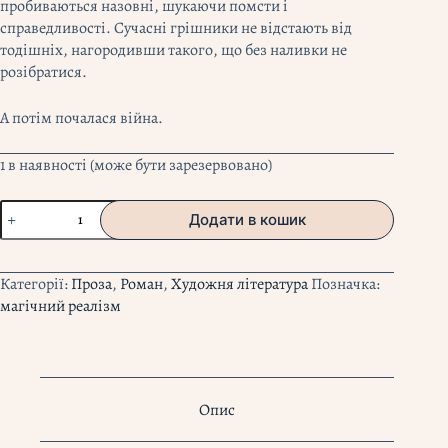
пробиваються назовні, шукаючи помсти і
справедливості. Сучасні грішники не відстають від
тодішніх, нагородивши такого, що без наливки не
розібратися.
А потім почалася війна.
1 в наявності (може бути зарезервовано)
"Шептуха"
Додати в кошик
Тамара
Горіха
Зерня
Категорії:
Проза
,
Роман
,
Художня література
Позначка:
кількість
магічний реалізм
Опис