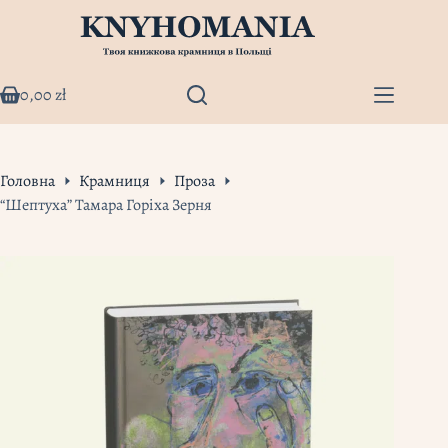
Перейти
до
вмісту
0,00
zł
Кошик
Головна
Крамниця
Проза
“Шептуха” Тамара Горіха Зерня