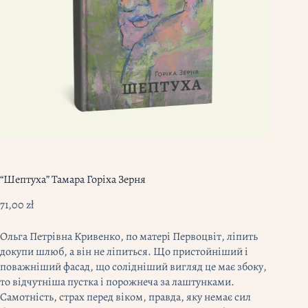
“Шептуха” Тамара Горіха Зерня
71,00
zł
Ольга Петрівна Кривенко, по матері Первоцвіт, ліпить
докупи шлюб, а він не ліпиться. Що пристойніший і
поважніший фасад, що солідніший вигляд це має збоку,
то відчутніша пустка і порожнеча за лаштунками.
Самотність, страх перед віком, правда, яку немає сил