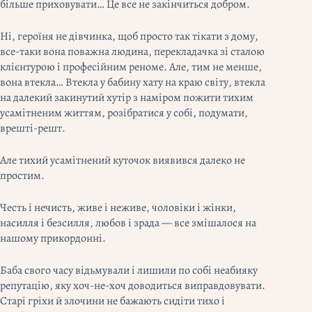
більше приховувати… Це все не закінчиться добром.
Ні, героїня не дівчинка, щоб просто так тікати з дому,
все-таки вона поважна людина, перекладачка зі сталою
клієнтурою і професійним реноме. Але, тим не менше,
вона втекла… Втекла у бабину хату на краю світу, втекла
на далекий закинутий хутір з наміром пожити тихим
усамітненим життям, розібратися у собі, подумати,
врешті-решт.
Але тихий усамітнений куточок виявився далеко не
простим.
Честь і нечисть, живе і неживе, чоловіки і жінки,
насилля і безсилля, любов і зрада — все змішалося на
нашому прикордонні.
Баба свого часу відьмували і лишили по собі неабияку
репутацію, яку хоч-не-хоч доводиться виправдовувати.
Старі гріхи й злочини не бажають сидіти тихо і