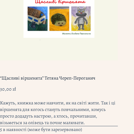
“Щасливі віршенята” Тетяна Череп-Пероганич
30,00
zł
Кажуть, книжка може навчити, як на світі жити. Так і ці
віршенята для когось стануть повчальними, комусь
просто додадуть настрою, а хтось, прочитавши,
візьметься за олівець та почне малювати.
5 в наявності (може бути зарезервовано)