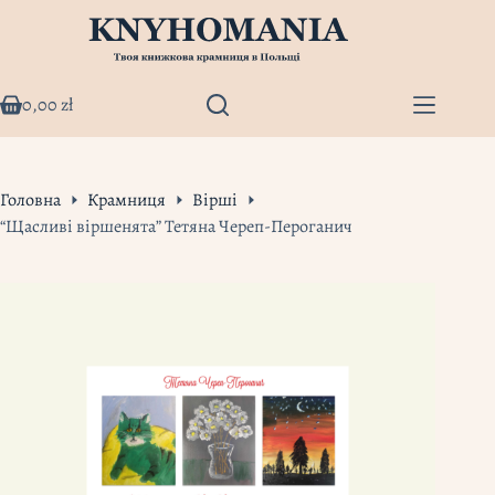
Перейти
до
вмісту
0,00
zł
Кошик
Головна
Крамниця
Вірші
“Щасливі віршенята” Тетяна Череп-Пероганич