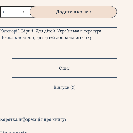
"Щасливі
Додати в кошик
віршенята"
Тетяна
Череп-
Категорії:
Вірші
,
Для дітей
,
Українська література
Пероганич
Позначки:
Вірші
,
для дітей дошкільного віку
кількість
Опис
Відгуки (0)
Коротка інформація про книгу: