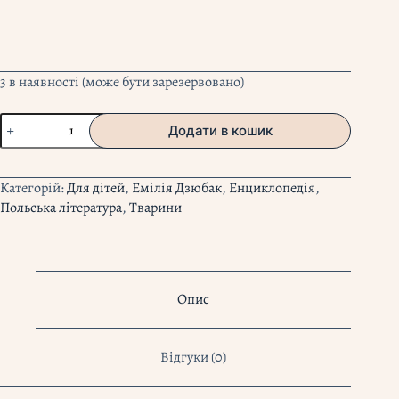
3 в наявності (може бути зарезервовано)
"Що
Додати в кошик
будують
звірята?"
Емілія
Категорій:
Для дітей
,
Емілія Дзюбак
,
Енциклопедія
,
Дзюбак
Польська література
,
Тварини
кількість
Опис
Відгуки (0)