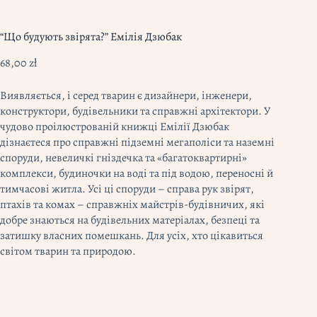
“Що будують звірята?” Емілія Дзюбак
68,00
zł
Виявляється, і серед тварин є дизайнери, інженери,
конструктори, будівельники та справжні архітектори. У
чудово проілюстрованій книжці Емілії Дзюбак
дізнаєтеся про справжні підземні мегаполіси та наземні
споруди, невеличкі гніздечка та «багатоквартирні»
комплекси, будиночки на воді та під водою, переносні й
тимчасові житла. Усі ці споруди – справа рук звірят,
птахів та комах – справжніх майстрів-будівничих, які
добре знаються на будівельних матеріалах, безпеці та
затишку власних помешкань. Для усіх, хто цікавиться
світом тварин та природою.