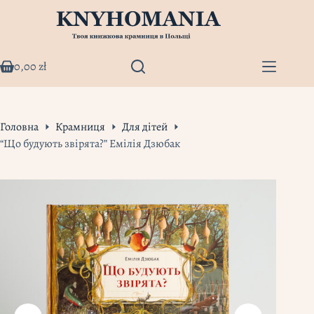
Перейти
до
вмісту
0,00
zł
Кошик
Головна
Крамниця
Для дітей
“Що будують звірята?” Емілія Дзюбак