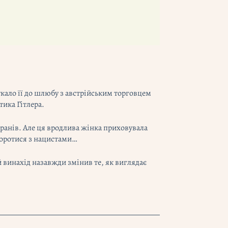
онукало її до шлюбу з австрійським торговцем
тика Гітлера.
екранів. Але ця вродлива жінка приховувала
боротися з нацистами…
 винахід назавжди змінив те, як виглядає