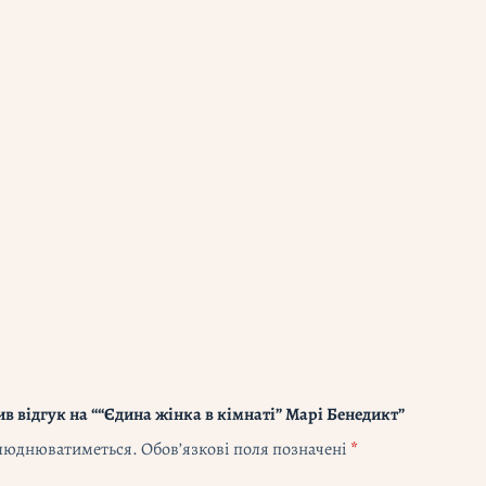
в відгук на ““Єдина жінка в кімнаті” Марі Бенедикт”
илюднюватиметься.
Обов’язкові поля позначені
*