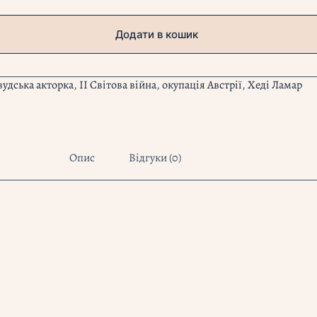
Додати в кошик
вудська акторка
,
ІІ Світова війна
,
окупація Австрії
,
Хеді Ламар
Опис
Відгуки (0)