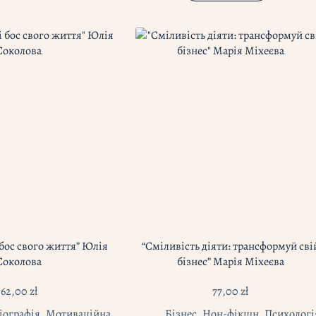
 бос свого життя” Юлія
“Сміливість діяти: трансформуй сві
Соколова
бізнес” Марія Міхеєва
62,00
zł
77,00
zł
іографія
,
Мотиваційна
Бізнес
,
Нон-фікшн
,
Психологі