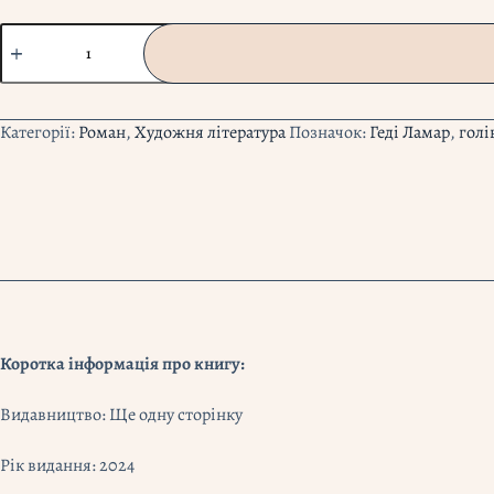
"Єдина
жінка
в
кімнаті"
Марі
Категорії:
Роман
,
Художня література
Позначок:
Геді Ламар
,
голі
Бенедикт
кількість
Коротка інформація про книгу:
Видавництво:
Ще одну сторінку
Рік видання: 2024