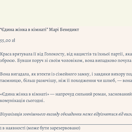
“Єдина жінка в кімнаті” Марі Бенедикт
55,00
zł
Краса врятувала її від Голокосту, від нацистів та їхньої партії,
зброєю. Бувши поруч зі своїм чоловіком, вона випадково почула п
Вона вигадала, як втекти із сімейного замку, і завдяки вихору п
таємницю, більш разючішу, ніж її походження чи шлюб, — вона 
«Єдина жінка в кімнаті» — напрочуд сильний роман, заснований 
комунікація сьогодні.
Візуалізація зовнішнього вигляду обкладинки може відрізнятися від ви
1 в наявності (може бути зарезервовано)