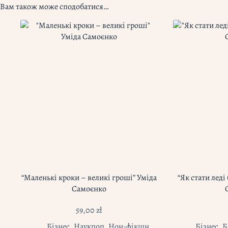
Вам також може сподобатися…
“Маленькі кроки – великі гроші” Уміда
“Як стати леді
Самоєнко
59,00
zł
Бізнес
,
Наукпоп
,
Нон-фікшн
,
Бізнес
,
Б