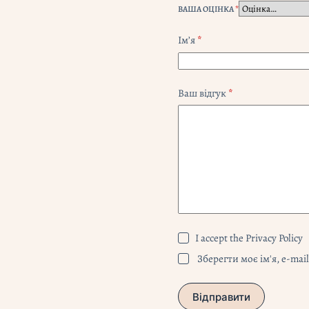
ВАША ОЦІНКА
*
Ім’я
*
Ваш відгук
*
I accept the
Privacy Policy
Зберегти моє ім'я, e-mai
Відправити