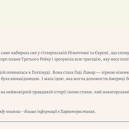
 яка саме набирала сил у гітлерівській Німеччині та Європі, що сп
ро плани Третього Рейху і зрозуміла всю трагедію, яку несе полі
одій опинилася в Голлівуді. Вона стала Геді Ламар — зіркою кіно
була винахідницею. І мала ідею, яка могла допомогти Америці 
на неймовірній правдивій історії ікони стилю, чий новаторський
гляду книжки – більше інформації в Характеристиках.