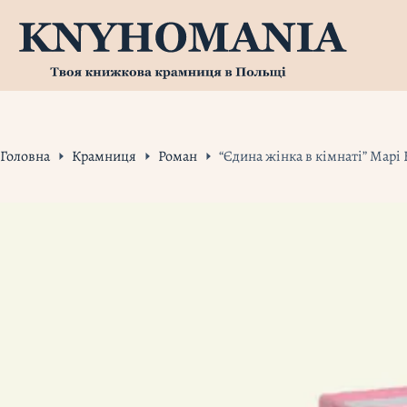
Перейти
до
вмісту
Головна
Крамниця
Роман
“Єдина жінка в кімнаті” Марі