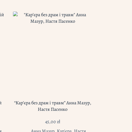
й
“Кар’єра без драм і травм” Анна Мазур,
Настя Пасенко
45,00
zł
я
,
Анна Мазур
,
Кар'єра
,
Настя