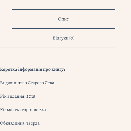
про
вино"
Джастін
Опис
Геммек,
Мадлен
Пакетт
кількість
Відгуки (0)
Коротка інформація про книгу:
Видавництво Старого Лева
Рік видання: 2018
Кількість сторінок: 240
Обкладинка: тверда