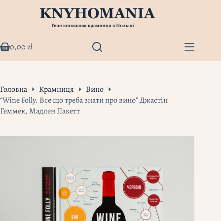
Перейти
до
вмісту
0,00
zł
Кошик
Головна
Крамниця
Вино
“Wine Folly. Все що треба знати про вино” Джастін
Геммек, Мадлен Пакетт