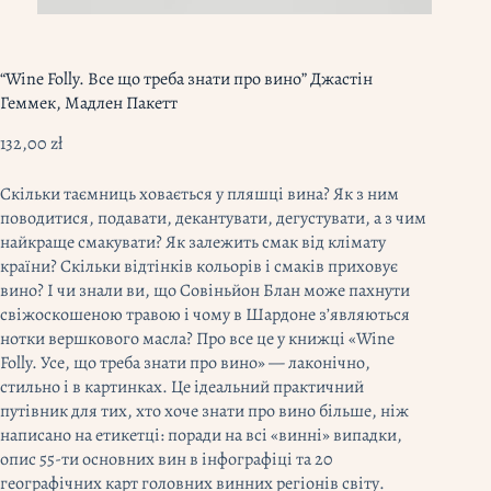
“Wine Folly. Все що треба знати про вино” Джастін
Геммек, Мадлен Пакетт
132,00
zł
Скільки таємниць ховається у пляшці вина? Як з ним
поводитися, подавати, декантувати, дегус­тувати, а з чим
найкраще смакувати? Як залежить смак від клімату
країни? Скільки відтінків кольорів і смаків приховує
вино? І чи знали ви, що Совіньйон Блан може пахнути
свіжоскошеною травою і чому в Шардоне з’являються
нотки вершкового масла? Про все це у книжці «Wine
Folly. Усе, що треба знати про вино» — лаконічно,
стильно і в картинках. Це ідеальний практичний
путівник для тих, хто хоче знати про вино більше, ніж
написано на етикетці: поради на всі «винні» випадки,
опис 55-ти основних вин в інфо­графіці та 20
географічних карт головних винних регіонів світу.