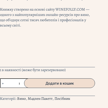
Книжку створено на основі сайту WINEFOLLY.COM —
одного з найпопулярніших онлайн-ресурсів про вино,
що об’єднує сотні тисяч любителів і професіоналів у
всьому світі.
1 в наявності (може бути зарезервовано)
"Wine
Додати в кошик
Folly.
Все
що
Категорії:
Вино
,
Мадлен Пакетт
,
Посібник
треба
знати