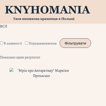
Перейти
до
вмісту
ВСЛ
В наявності
Передзамовлення
Фільтрувати
Показано один результат