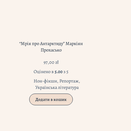
“Мрія про Антарктиду” Маркіян
Прохасько
97,00
zł
Оцінено в
5.00
з 5
Нон-фікшн
,
Репортаж
,
Українська література
Додати в кошик