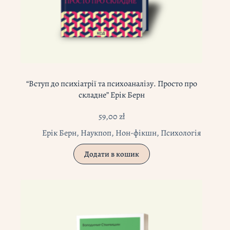
“Вступ до психіатрії та психоаналізу. Просто про
складне” Ерік Берн
59,00
zł
Ерік Берн
,
Наукпоп
,
Нон-фікшн
,
Психологія
Додати в кошик