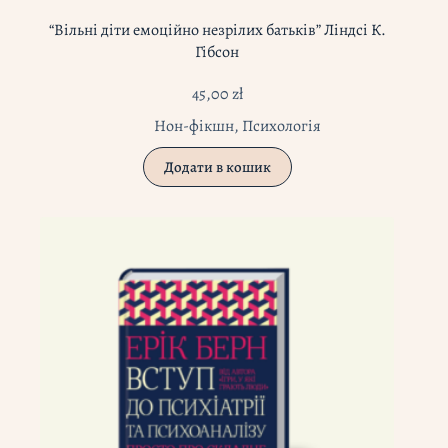
“Вільні діти емоційно незрілих батьків” Ліндсі К.
Гібсон
45,00
zł
Нон-фікшн
,
Психологія
Додати в кошик