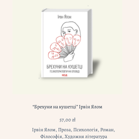
“Брехуни на кушетці” Ірвін Ялом
57,00
zł
Ірвін Ялом
,
Проза
,
Психологія
,
Роман
,
Філософія
,
Художня література