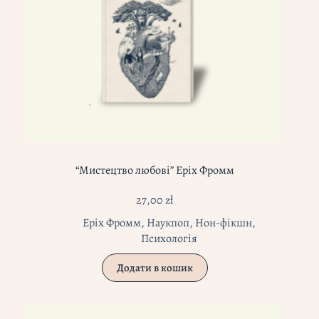
“Мистецтво любові” Еріх Фромм
27,00
zł
Еріх Фромм
,
Наукпоп
,
Нон-фікшн
,
Психологія
Додати в кошик