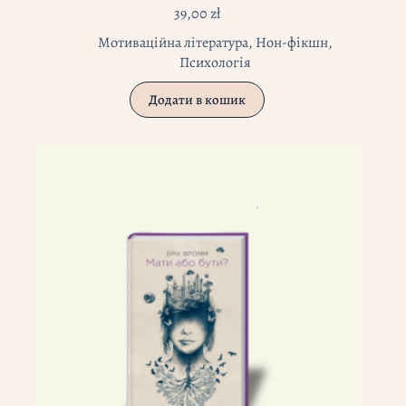
39,00
zł
Мотиваційна література
,
Нон-фікшн
,
Психологія
Додати в кошик