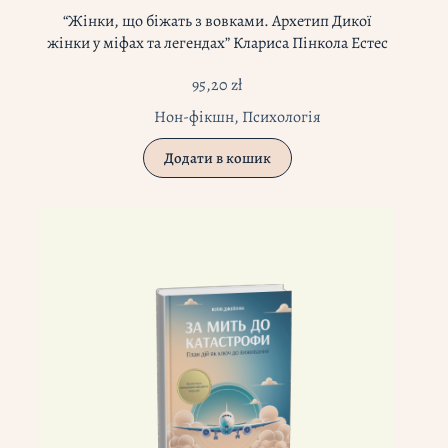
“Жінки, що біжать з вовками. Архетип Дикої
жінки у міфах та легендах” Клариса Пінкола Естес
95,20
zł
Нон-фікшн
,
Психологія
Додати в кошик