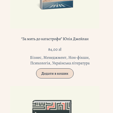
“За мить до катастрофи” Юлія Джейлан
84,00
zł
Бізнес
,
Менеджмент
,
Нон-фікшн
,
Психологія
,
Українська література
Додати в кошик