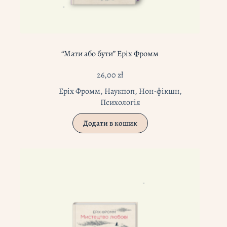
“Мати або бути” Еріх Фромм
26,00
zł
Еріх Фромм
,
Наукпоп
,
Нон-фікшн
,
Психологія
Додати в кошик