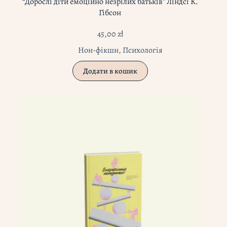
“Дорослі діти емоційно незрілих батьків” Ліндсі К.
Гібсон
45,00
zł
Нон-фікшн
,
Психологія
Додати в кошик