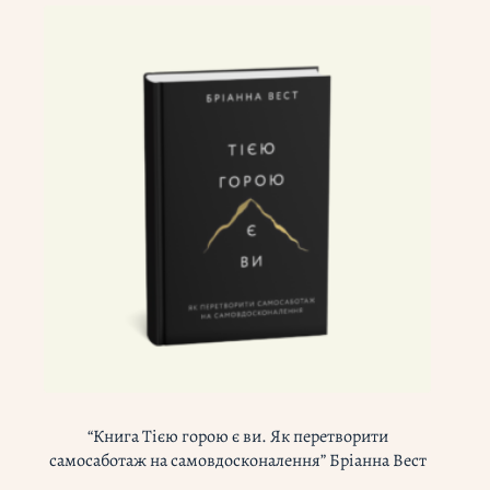
“Книга Тією горою є ви. Як перетворити
самосаботаж на самовдосконалення” Бріанна Вест