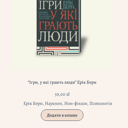
“Ігри, у які грають люди” Ерік Берн
59,00
zł
Ерік Берн
,
Наукпоп
,
Нон-фікшн
,
Психологія
Додати в кошик