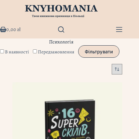
Перейти
до
вмісту
0,00
zł
Кошик
Психологія
В наявності
Передзамовлення
Фільтрувати