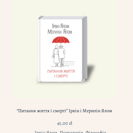
“Питання життя і смерті” Ірвін і Мерилін Ялом
45,00
zł
Ірвін Ялом
,
Психологія
,
Філософія