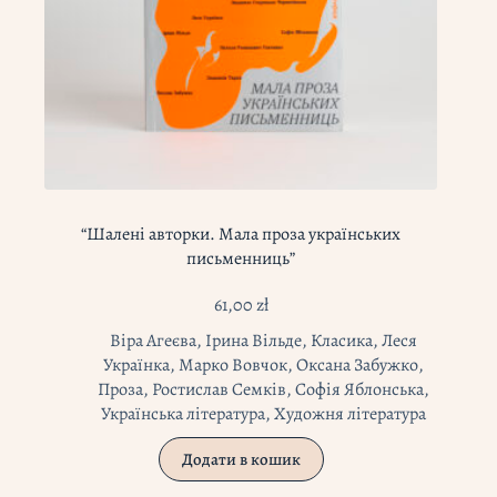
“Шалені авторки. Мала проза українських
письменниць”
61,00
zł
Віра Агеєва
,
Ірина Вільде
,
Класика
,
Леся
Українка
,
Марко Вовчок
,
Оксана Забужко
,
Проза
,
Ростислав Семків
,
Софія Яблонська
,
Українська література
,
Художня література
Додати в кошик