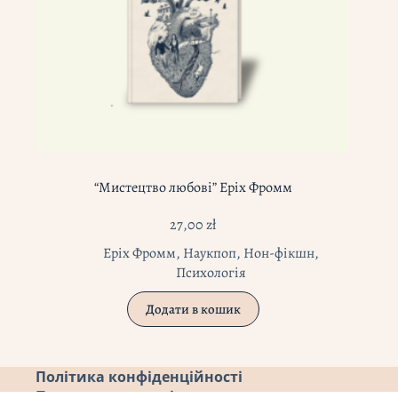
“Мистецтво любові” Еріх Фромм
27,00
zł
Еріх Фромм
,
Наукпоп
,
Нон-фікшн
,
Психологія
Додати в кошик
Політика конфіденційності
Повернення коштів