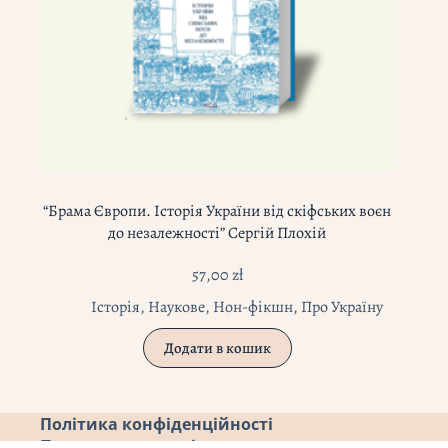
“Брама Європи. Історія України від скіфських воєн
до незалежності” Сергій Плохій
57,00
zł
Історія
,
Наукове
,
Нон-фікшн
,
Про Україну
Додати в кошик
Політика конфіденційності
Повернення коштів