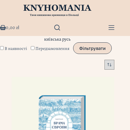
Перейти
до
вмісту
0,00
zł
Кошик
київська русь
В наявності
Передзамовлення
Фільтрувати