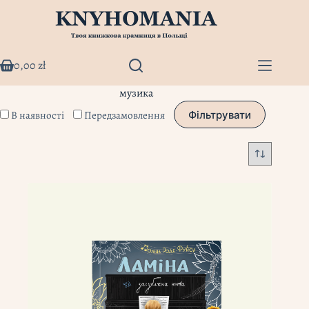
Перейти
до
вмісту
0,00
zł
Кошик
музика
В наявності
Передзамовлення
Фільтрувати